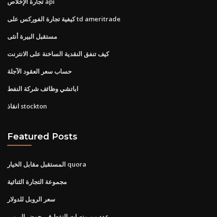
تجارة الإخلاص api
كيفية تجارة الفوركس على td ameritrade
مستقبل البيرة أنثى
كيف تنفق النقدية الساخنة على الانترنت
حساب سعر العقود الآجلة
اباتشي وظائف شركة النفط
انقاذ stockton
Featured Posts
المستقبل مقابل الخيار quora
مجموعة التجارة الثنائية
سعر الروبل للدولار
عدد من منصات النفط في حوض البرمي