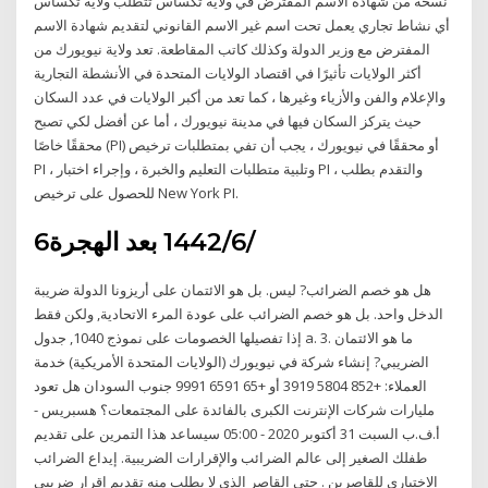
نسخة من شهادة الاسم المفترض في ولاية تكساس تتطلب ولاية تكساس
أي نشاط تجاري يعمل تحت اسم غير الاسم القانوني لتقديم شهادة الاسم
المفترض مع وزير الدولة وكذلك كاتب المقاطعة. تعد ولاية نيويورك من
أكثر الولايات تأثيرًا في اقتصاد الولايات المتحدة في الأنشطة التجارية
والإعلام والفن والأزياء وغيرها ، كما تعد من أكبر الولايات في عدد السكان
حيث يتركز السكان فيها في مدينة نيويورك ، أما عن أفضل لكي تصبح
محققًا خاصًا (PI) أو محققًا في نيويورك ، يجب أن تفي بمتطلبات ترخيص
PI ، وتلبية متطلبات التعليم والخبرة ، وإجراء اختبار PI ، والتقدم بطلب
للحصول على ترخيص New York PI.
6‏‏/6‏‏/1442 بعد الهجرة
هل هو خصم الضرائب? ليس. بل هو الائتمان على أريزونا الدولة ضريبة
الدخل واحد. بل هو خصم الضرائب على عودة المرء الاتحادية, ولكن فقط
إذا تفصيلها الخصومات على نموذج 1040, جدول a. 3. ما هو الائتمان
الضريبي? إنشاء شركة في نيويورك (الولايات المتحدة الأمريكية) خدمة
العملاء: +852 5804 3919 أو +65 6591 9991 جنوب السودان هل تعود
مليارات شركات الإنترنت الكبرى بالفائدة على المجتمعات؟ هسبريس -
أ.ف.ب السبت 31 أكتوبر 2020 - 05:00 سيساعد هذا التمرين على تقديم
طفلك الصغير إلى عالم الضرائب والإقرارات الضريبية. إيداع الضرائب
الاختياري للقاصرين . حتى القاصر الذي لا يطلب منه تقديم إقرار ضريبي