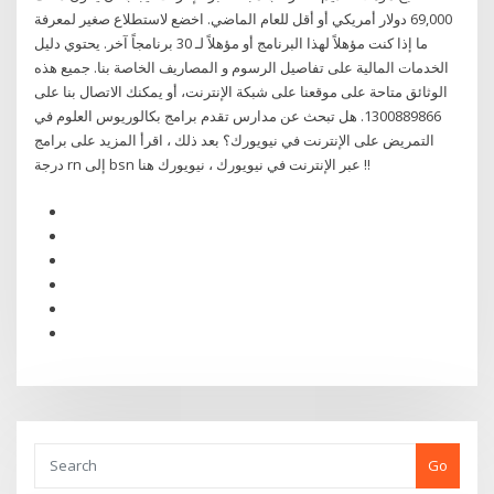
69,000 دولار أمريكي أو أقل للعام الماضي. اخضع لاستطلاع صغير لمعرفة
ما إذا كنت مؤهلاً لهذا البرنامج أو مؤهلاً لـ 30 برنامجاً آخر. يحتوي دليل
الخدمات المالية على تفاصيل الرسوم و المصاريف الخاصة بنا. جميع هذه
الوثائق متاحة على موقعنا على شبكة الإنترنت، أو يمكنك الاتصال بنا على
1300889866. هل تبحث عن مدارس تقدم برامج بكالوريوس العلوم في
التمريض على الإنترنت في نيويورك؟ بعد ذلك ، اقرأ المزيد على برامج
درجة rn إلى bsn عبر الإنترنت في نيويورك ، نيويورك هنا !!
Go