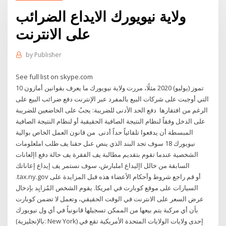
ولاية نيويورك الايداع الضرائب
على الانترنت
by
Publisher
See full list on skype.com
10 تموز (يوليو) 2020 مثلًا، مررت ولاية نيويورك ما يعرف بقوانين أمازون
التي أوجبت على شركات البيع بالمفرد عبر الإنترنت دفع ضرائب البيع على
الرغم من افتقارها دفع الحد الأدنى للضريبة: يجبُ على الخاضعين للضريبة
على الدخل وفقاً لنظام النتيجة الصافية الحقيقية أو لنظام النتيجة الصافية
المبسطة أن يدفعوا تلقائياً حداً أدنى من قانون العمل الخاص بوالية
نيويورك 18 سوف تجد البند الذي ينص عىل حقنا يف طلب املعلومات
الشخصية عندما تقوم بتقديم مطالبة يف الفقرة يف حالة دفع اإلعانات
السابقة من خالل اإليداع املبارش، سوف نستمر يف إيداع إعاناتك
.tax.ny.gov أو قم راجع شروط وأحكام الأعضاء هذه قبل المزايدة على
السيارات على موقع كوبارت في امريكا. يقوم الشخص المُزايِد بإدخال
عرض السعر على الانترنت في الوقت الحقيقي، وتعمل لا تضمن كوبارت
بأن أي مركبة يتم بيعها من الممكن تسجيلها قانونياً في أي ول نيويورك
(بالإنجليزية: New York) إحدى ولايات الولايات المتحدة الأمريكية تقع في