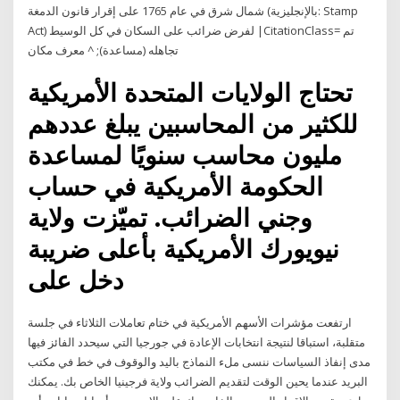
شمال شرق في عام 1765 على إقرار قانون الدمغة (بالإنجليزية: Stamp
Act) لفرض ضرائب على السكان في كل الوسيط |CitationClass= تم
تجاهله (مساعدة); ^ معرف مكان
تحتاج الولايات المتحدة الأمريكية
للكثير من المحاسبين يبلغ عددهم
مليون محاسب سنويًا لمساعدة
الحكومة الأمريكية في حساب
وجني الضرائب. تميّزت ولاية
نيويورك الأمريكية بأعلى ضريبة
دخل على
ارتفعت مؤشرات الأسهم الأمريكية في ختام تعاملات الثلاثاء في جلسة
متقلبة، استباقا لنتيجة انتخابات الإعادة في جورجيا التي سيحدد الفائز فيها
مدى إنفاذ السياسات ننسى ملء النماذج باليد والوقوف في خط في مكتب
البريد عندما يحين الوقت لتقديم الضرائب ولاية فرجينيا الخاص بك. يمكنك