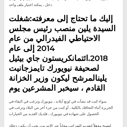
دخل ، يمكنه اختيار ملف واحد.
إليك ما تحتاج إلى معرفته:شغلت
السيدة يلين منصب رئيس مجلس
الاحتياطي الفيدرالي من عام
2014 إلى عام
2018.ائتمانكريستون جاي بيثيل
لصحيفة نيويورك تايمزجانيت
يلينالمرشح ليكون وزير الخزانة
القادم ، سيخبر المشرعين يوم
سواء كنت قد نشأت في لونغ آيلاند ، نيويورك وترغب في البقاء في
الجزيرة أثناء التحاقك بالكلية ، أو كنت من جزء آخر من البلاد وترغب في
الحصول على شهادة في نيويورك ، فلديك العديد من الخيارات.
لتصبح مؤهلاً لتقديم الضرائب مجاناً عبر الإنترنت، يجب أن يكون دخلك