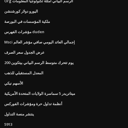
Org الرسم البياني أمثلة تكنولوجيا المعلومات
اليورو دولار كورشنشن
ملكية المؤسسات في البورصة
مؤشرات الفهرس duden
Msci إجمالي العائد اليومي صافي مؤشر العالم
عرض الجدول سعر الصرف
200 يوم تتحرك متوسط ​​الرسم البياني بيتكوين
المعدل المستقبلي للذهب
الأسهم نيكي
ميتاتريدر 5 سماسرة الولايات المتحدة الأمريكية
أنظمة تداول حرة ومؤشرات الفوركس
ينتشر منصة التداول
5913