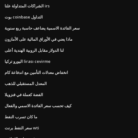
الشراكات المتداولة علنا ​​irs
بوت coinbase التداول
سعر الفائدة الاسمية يضاعف حاسبة ربع سنوية
ماذا يعني في الأوراق المالية على الأمازون
لنا الدولار مقابل الروبية الهندية أعلى
اليورو تركيا lirası cevirme
انخفاض معدلات التأمين مع اندفاعة كام
المعدل المستقبلي للذهب
الفضة كعملة في فنزويلا
كيف تحسب سعر الفائدة الاسمي والفعال
ما كان تسرب النفط
سعر النفط برنت wti