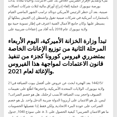
ملء وتقديم الإقرار الضريبي الخاص بك على الانترنت، وأحيانا مجانا. بدأت
بورصة نيويورك عملية إلغاء إدراج أوراق مالية لثلاث شركات اتصالات
صينية، بعد أن حظر الرئيس الأمريكي دونالد ترامب الشهر الماضي القيام
باستثمارات أمريكية في شركات صينية تقول واشنطن إن الجيش يملكها أو
يسيطر عليها. وكان جامع الأعمال الفنية اعترف في إطار تسوية حبية مع
ولاية نيويورك عام 2018 بأنه أفاد من إعفاءات ضريبية على
تبدأ وزارة الخزانة الأميركية، اليوم الأربعاء
المرحلة الثانية من توزيع الإعانات الخاصة
بمتضرري فيروس كورونا كجزء من تنفيذ
قانون الاعتمادات لمواجهة هذا الفيروس
والإغاثة لعام 2021.
21‏‏/5‏‏/1442 بعد الهجرة ابحث عن عروض على أفضل بيوت الضيافة في
ولاية نيويورك، الولايات المتحدة الأمريكية، واحجزها! اطّلع على تقييمات
الضيوف واحجز بيت الضيافة الأنسب لرحلتك. هل هو خصم الضرائب?
ليس. بل هو الائتمان على أريزونا الدولة ضريبة الدخل واحد. بل هو خصم
الضرائب على عودة المرء الاتحادية, ولكن فقط إذا تفصيلها الخصومات
على نموذج 1040, جدول a. 3. ما هو الائتمان الضريبي? كيفية الحصول على