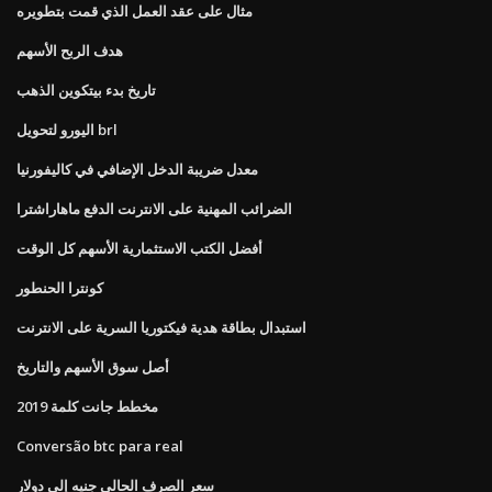
مثال على عقد العمل الذي قمت بتطويره
هدف الربح الأسهم
تاريخ بدء بيتكوين الذهب
اليورو لتحويل brl
معدل ضريبة الدخل الإضافي في كاليفورنيا
الضرائب المهنية على الانترنت الدفع ماهاراشترا
أفضل الكتب الاستثمارية الأسهم كل الوقت
كونترا الحنطور
استبدال بطاقة هدية فيكتوريا السرية على الانترنت
أصل سوق الأسهم والتاريخ
مخطط جانت كلمة 2019
Conversão btc para real
سعر الصرف الحالي جنيه إلى دولار