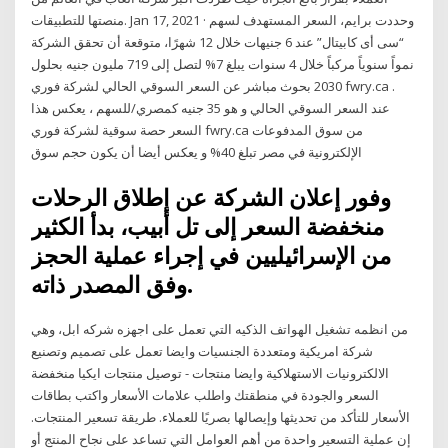
منصتها للتطبيقات. Jan 17, 2021 · وحددت برايم، السعر المستهدف لسهم
“سى أى كابيتال” عند 6 جنيهات خلال 12 شهرًا، متوقعة أن تحقق الشركة
نمواً سنوياً مركباً خلال 4 سنوات يبلغ 7% لتصل إلى 719 مليون جنيه بحلول
2030 بحوث مباشر عن السعر السوقي الحالي لشركة فوري fwry.ca .
عند السعر السوقي الحالي و هو 35 جنيه كمصري/للسهم ، يعكس هذا
السعر حصة سوقية لشركة فوري fwry.ca من سوق المدفوعات
الإلكترونية في مصر تبلغ 40% و يعكس أيضا أن يكون حجم سوق
وفور إعلان الشركة عن إطلاق الرحلات
منخفضة السعر إلى تل أبيب، بدأ الكثير
من الإسرائيليين في إجراء عملية الحجز
وفق المصدر ذاته.
من انظمه تشغيل الهواتف الذكيه التي تعمل على اجهزه شركه ابل، وهي
شركة امريكية ومتعددة الجنسيات وايضا تعمل على تصميم وتصنيع
الالكترونيات الاستهلاكية وايضا منتجات - توصيل منتجات ايكيا منخفضة
السعر والجودة في منطقتك واطلب علامات الأسعار واكتب بطاقات
الأسعار للتأكد من تحديثها وإيصالها بصريًا للعملاء. طريقة تسعير المنتجات.
إن عملية التسعير واحدة من أهم العوامل التي تساعد على نجاح المنتج أو