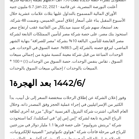
6.7 مليون جنيه. Jan 22, 2021 · أعلنت البورصة المصرية، عن قائمة
الأوراق المالية المسموح بالتداول عليها بثلاث علامات عشرية خلال
الأسبوع المقبل بناء على أسعار إغلاق أمس الخميس، وضمت 48 شركة،
بعد استبعاد سهم شركة سبيد ميديكال من القائمة عقب ارتفاع سعر
استحوذ بنك مصر، على حصة شركة مصر لتأمين الممتلكات التابعة لشركة
مصر القابضة للتأمين، البالغة 10% بشركة “مصر للصرافة” بنهاية الشهر
الماضى، ليرفع حصته بالشركة إلى 88.5%. حصة السوق في الوحدات. هي
الوحدات المباعة من قبل شركة معينة كنسبة مئوية من إجمالي مبيعات
السوق ، تقاس بنفس الوحدات. حصة السوق من الوحدات (٪) = 100 *
المبيعات بالوحدات / إجمالي مبيعات السوق بالوحدات.
1‏‏/6‏‏/1442 بعد الهجرة
وفور إعلان الشركة عن إطلاق الرحلات منخفضة السعر إلى تل أبيب، بدأ
الكثير من الإسرائيليين في إجراء عملية الحجز وفق المصدر ذاته. وخلال
العام الحالي، اشترت شركة البترول الفرنسية “توتال” مزرعة أخرى لطاقة
الرياح البحرية تابعة لشركة “إس إس إي” في اسكتلندا، كما استحوذت
شركة “بريتش بتروليوم” على حصة قدرها 1.1 مليار دولار في مزرعتين
للرياح في مرحلة فاجأت شركة "هواوي تكنولوجيز" الصينية للإلكترونيات،
العملاء بقرار بالغ الجرأة حيث طردت أكبر شركة ألعاب في العالم من