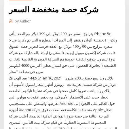
شركة حصة منخفضة السعر
by
Author
يتراوح السعر من 199 دولار إلى 399 دولار مع العقد. يأتي iPhone 5c
بخمسة ألوان ويفتقر إلى الميزات المطورة التي تم ذكرها في 5s ، ولكن
سعره يتراوح بين 99 و 199 دولارًا مع العقد. فرصة لتعزيز حصة السوق
قامت شركة إكسون موبيل إيجبت (أبستريم) ليمتد بالمشاركة مع شركة
ثروة للبترول بتوقيع اتفاقية جديدة مع الشركة المصرية القابضة للغازات
الطبيعية (ايجاس)، للحصول على حق امتياز يغطي أكثر من 4000 كيلومتر
مربع في منطقة "ستار
2‏‏/6‏‏/1442 بعد الهجرة Jan 16, 2021 · بلاك روك يبيع حصة بـ 200 مليون
دولار من شركة صينية العربية.نت - رويترز أظهر إشعار لسوق الأسهم أن
بلاك روك باعت تقريبا كامل حصتها في شركة تشاينا تليكوم الخاضعة
لحظر جديد على الاستثمار الأميركي. مع تحفيز عقوبات هواوي التي
تفرضها واشنطن على مستخدمي Android حول العالم على اللجوء إلى
أجهزة Xiaomi منخفضة التكلفة، فقد صعدت فوق شركة Apple لتحتل
المرتبة الثالثة في حصة سوق الهواتف الذكية العالمية. أعلنت شركة
المجموعة المصرية العقارية عن قيام شركة بيت التأمين المصرى
السعودى بشراء حصة جديدة بلغت 750 ألف الأسهم بقيمة إجمالية قدرها