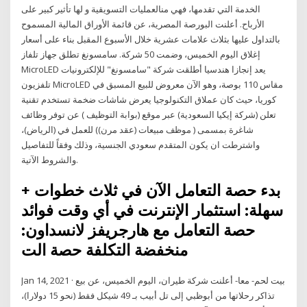
الخدمة التي تقدمها، فهي منالعمليات التسويقية و لها تأثير كبير على
الأرباح. أعلنت البورصة المصرية، عن قائمة الأوراق المالية المسموح
بالتداول عليها بثلاث علامات عشرية خلال الأسبوع المقبل بناء على أسعار
إغلاق اليوم الخميس، وضمت 50 شركة. سامسونغ تطلق جهاز تلفاز
MicroLED يعد إنجازا هندسيا أطلقت شركة "سامسونغ" للإلكترونيات
تلفزيون MicroLED مقاس 110 بوصة، وهو الآن معروض للبيع المسبق في
كوريا، حيث كان عملاق التكنولوجيا يعرض شاشات ضخمة تستخدم تقنية
تعلن (شركة إيكيا السعودية) عبر موقع (بوابة التوظيف ) عن توفر وظائف
شاغرة بمسمى ( موظف مبيعات (عقد مرن)) للعمل في (الرياض)،
واشترطت ان يكون المتقدم سعودي الجنسية، وذلك وفقاً للتفاصيل
والشروط الآتية.
+ بدء حصة التعامل الآن في ثلاث خطوات
سهلة: استثمار الإنترنت في أي وقت فوائد
حصة التعامل مع هارجريفز لانسداون:
منخفضة التكلفة حصة الت
Jan 14, 2021 · بيت لحم- معا- أعلنت شركة طيران، اليوم الخميس، عن بيع
تذاكر رحلاتها من أبوظبي إلى تل أبيب بـ 49 شيكل فقط (نحو 15 دولارا)،