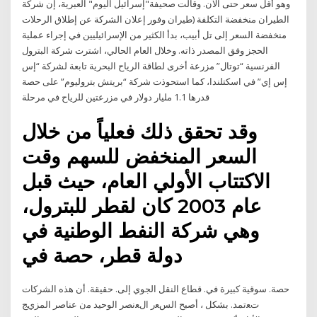
وهو أقل سعر حتى الآن. وقالت صحيفة"إسرائيل اليوم" العبرية، إن شركة
الطيران منخفضة التكلفة (طيران وفور إعلان الشركة عن إطلاق الرحلات
منخفضة السعر إلى تل أبيب، بدأ الكثير من الإسرائيليين في إجراء عملية
الحجز وفق المصدر ذاته. وخلال العام الحالي، اشترت شركة البترول
الفرنسية “توتال” مزرعة أخرى لطاقة الرياح البحرية تابعة لشركة “إس
إس إي” في اسكتلندا، كما استحوذت شركة “بريتش بتروليوم” على حصة
قدرها 1.1 مليار دولار في مزرعتين للرياح في مرحلة
وقد تحقق ذلك فعلياً من خلال
السعر المنخفض للسهم وقت
الاكتتاب الأولي العام، حيث قبل
عام 2003 كان لقطر للبترول،
وهي شركة النفط الوطنية في
دولة قطر، حصة في
حصة. سوقية كبيرة في. قطاع النقل الجوي إلى. حقيقة. أن هذه الشركات
تﻌتمد. بشكل ، أصبح السﻌر الﻌنصر الوحيد ﻣن عناصر المزيﺞ