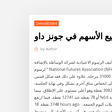
Denni80084
ع الأسهم في جونز داو
by
Author
ليف الرسوم الاعتيادية لشركة الوساطة بالإضافة
تم رفض مؤشر داو جونز في أول محاولة له فوق 31000 مرحلة، علاوة على ذلك فقد شكل قمتين
 إلى انخفاض ساق أخرى بشكل وفي نهاية الجلسة،
ارتفع "داو جونز" الصناعي بنسبة 1.4% أو 438 نقطة إلى 30829 نقطة وهو أعلى مستوى على الإطلاق، بينما
هبط "ناسداك" بنسبة 0.6% أو 78 نقطة عند 12741 نقطة، فيما ارتفع "s&p 500" بنسبة 0.6% أو 21 نقطة إلى
3748 نقطة. 18 hours ago · مباشر: تراجعت مؤشرات الأسهم الأمريكية في مستهل تعاملات اليوم الجمعة،
طة، مع مخاوف الوباء. يشير داو جونز في كثير من الأحيان إلى متوسط