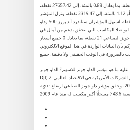
مؤشر راسيل وهبط المؤشر داو جونز الصناعي 244.56 نقطة، بما يعادل 0.88 بالمئة، إلى 27657.42 نقطة،
وأغلق المؤشر ستاندرد آند بورز 500 منخفضا 37.54 نقطة، أو 1.12 بالمئة، إلى 3319.47 نقطة، ونزل المؤشر
ناسداك المجمع 117 نقطة، أو 1.07 بالمئة، إلى 10793.28 نقطة. استهل المؤشران ستاندرد آند بورز 500 وداو
اليوم ، ليواصلا المكاسب التي تتحقق بدعم من آمال في
تعافي الاقتصاد العالمي بفضل اللقاحات. وصعد المؤشر داو جونز الصناعي 21 نقطة، بما يعادل 0 جميع أسعار
 بأن البيانات الواردة في هذا الموقع الالكتروني
 ما هو مؤشر الداو جونز للاسهم؟ الداو جونز (DJINDICES: ^
DJI) هو مؤشر اسهم يحتوي على اسهم 30 من أكبر وأهم الشركات الأمريكية في الاقتصاد العالمي. 2 days
ago · ارتفع مؤشر ستاندرد آند بورز 500 بنسبة 16.3٪ في عام 2020، وحقق مؤشر داو جونز الصناعي ارتفاع