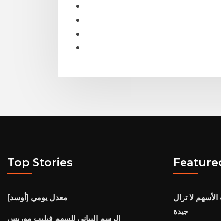
Top Stories
Feature
الأسهم لا تزال
معدل يومي [أوسد]
جيدة
الرسم البياني للسهم فيليب موريس