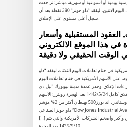
منية يومية أو أسبوعية أو شهرية. مباشر: تراجعت
الأسهم الأمريكية في نهاية تعاملات أولى جلسات 2021، اليوم الاثنين، ليفقد "داو جونز" 380 نقطة بعد أن
سجل أعلى مستوى على الإطلاق.
 العقود المستقبلية وأسعار
ة في هذا الموقع الالكتروني
ريكية في ختام تعاملات اليوم الثلاثاء، ليفقد "داو
الهبوط على الأسهم الأمريكية في ختام تعاملات اليوم
 من 180 نقطة، مع تشديد إجراءات الإغلاق. وحذر عمدة مدينة نيويورك "بيل دي
بلاسيو" في وقت سابق اليوم من أن المدينة قد تشهد إغلاق كامل 24‏‏/5‏‏/1442 بعد الهجرة رويترز: الأسهم
الأميركية تتراجع عن مكاسبها الأولية والمؤشران داو جونز وستاندرد اند بورز500 يهبطان أكثر من 2% مؤشر
داو جونز الصناعي “Dow Jones Industrial Average” يعتبر واحدا من أقدم المؤشرات المالية في سوق
ة، حيث يضم المؤشر أسهم 30 من أعرق وأكبر وأضخم الشركات الأمريكية والتي يتم […]
10‏‏/5‏‏/1435 بعد الهجرة