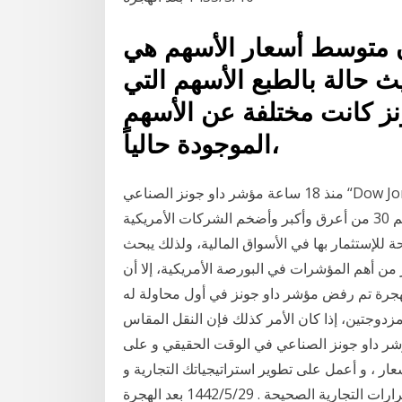
ن متوسط أسعار الأسهم هي
حالة بالطبع الأسهم التي
نز كانت مختلفة عن الأسهم
الموجودة حالياً،
منذ 18 ساعة مؤشر داو جونز الصناعي “Dow Jones Industrial Average” يعتبر واحدا من أقدم المؤشرات
المالية في سوق الأسهم الأمريكية، حيث يضم المؤشر أسهم 30 من أعرق وأكبر وأضخم الشركات الأمريكية
حة للإستثمار بها في الأسواق المالية، ولذلك يبحث
من أهم المؤشرات في البورصة الأمريكية، إلا أن
 المؤشرات لا يعتبر خيارًا 15‏‏/5‏‏/1442 بعد الهجرة تم رفض مؤشر داو جونز في أول محاولة له
ين مزدوجتين، إذا كان الأمر كذلك فإن النقل المقاس
ر داو جونز الصناعي في الوقت الحقيقي و على
ار ، و أعمل على تطوير استراتيجياتك التجارية و
 التجارية الصحيحة . 29‏‏/5‏‏/1442 بعد الهجرة