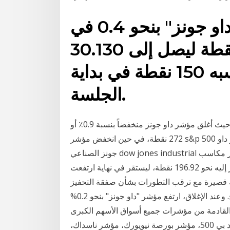
وعند الإغلاق، ارتفع مؤشر "داو جونز" بنحو 0.4 في
المئة أو ما يوازي 114 نقطة ليصل إلى 30.130
نقطة، بعد أن تجاوزت مكاسبه 150 نقطة في بداية
الجلسة.
من ناحية أداء يومي، سجلت جميع المؤشرات الـ3 خسائر، حيث أغلق مؤشر داو جونز منخفضاً بنسبة 0.9٪ أو
272 نقطة، في حين انخفض مؤشر s&p 500 بنسبة 0.5٪ وتراجع مؤشر ناسداك بنسبة 0.1٪. صعد مؤشر داو
جونز الصناعي dow jones industrial بتداولاته الأخيرة على المستويات اللحظية، ليحقق المؤشر مكاسب
جديدة في آخر جلساته بنسبة بلغت 0.65% ليضيف المؤشر إليه نحو 196.92 نقطة، ليستقر في نهاية ارتفعت
سة قصيرة مع ترقب التطورات بشأن صفقة التحفيز
المالي وصفقة البريكست بالإضافة لتداعيات الوباء واللقاح. وعند الإغلاق، ارتفع مؤشر "داو جونز" بنحو 0.2%
بيانات القادمة من مؤشرات جميع أسواق الأسهم الكبرى
في العالم، بما في ذلك: الولايات المتحدة: داو جونز، إس أند بي 500، مؤشر بورصة نيويورك، مؤشر ناسداك،