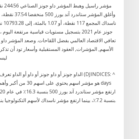
جونز عام 2021 بتسجيل مستويات قياسية مرتفعة 
الأسهم, المؤشرات, العقود المستقبلية وأسعار تود أن تذكركم
ليست بالضرورة في الوقت الحقيقي ولا دقيقة. جميع
الداو جونز أو داو جونز أو داو أو الداو تعرف عليه
بنسبة 7.2٪، بينما ارتفع مؤشر ناسداك لأسهم التكنولوجيا بنسبة 43.6٪ مسجلًا أكبر مكسب له منذ عام 2009.