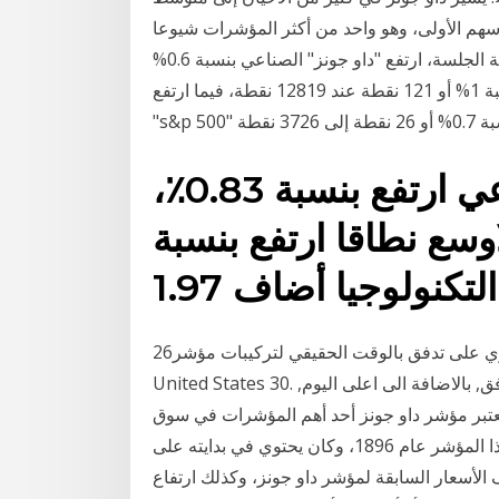
سهم الأولى، وهو واحد من أكثر المؤشرات شيوعا
لقياس بارامترات أداء الأسهم في الولايات المتحدة. وفي نهاية الجلسة، ارتفع "داو جونز" الصناعي بنسبة 0.6%
أو 168 نقطة إلى 30392 نقطة، كما صعد "ناسداك" بنسبة 1% أو 121 نقطة عند 12819 نقطة، فيما ارتفع
مؤشر داو جونز الصناعي ارتفع بنسبة 0.83٪،
اس اند بي 500 الاوسع نطاقا ارتفع بنسبة
26‏‏/3‏‏/1442 بعد الهجرة هذه الصفحة تحتوي على تدفق بالوقت الحقيقي لتركيبات مؤشر Investing.com
United States 30. في الجدول, بامكانكم العثور على اسم السهم والسعر المرافق, بالاضافة الى اعلى اليوم,
 يعتبر مؤشر داو جونز أحد أهم المؤشرات في سوق
الأسهم الأمريكي، كما أنه من أقدم المؤشرات فيها. نشأ هذا المؤشر عام 1896، وكان يحتوي في بدايته على
لأسعار السابقة لمؤشر داو جونز، وكذلك ارتفاع dji وانخفاضه،