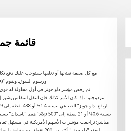
قائمة جمي
مع كل صفقة تفتحها أو تغلقها سيتوجب عليك دفع تكا
لرسوم " National Futures Association (NFA)" ورسوم السوق. ويقوم
مزدوجتين، إذا كان الأمر كذلك فإن النقل المقاس يشير
ليفقد "داو جونز" أكثر من 200 نق