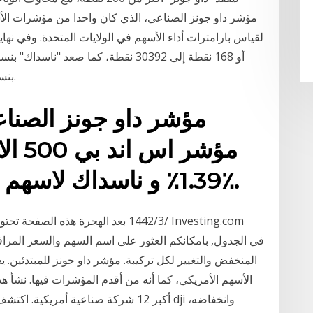
مؤشر داو جونز الصناعي، الذي كان واحدا من مؤشرات الأ
"s&p 500" بنسبة 0.7% أو 26 نقطة إلى 3726 نقطة.
مؤشر 
1.39٪ و ناسداك لاسهم التكنولوجيا أضاف 1.97٪.
المنخفض والتغيير لكل تركيبة. مؤشر داو جونز للمبتدئين.
أكبر 12 شركة صناعية أمريكية. اكتشف ا