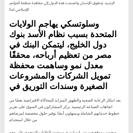
اﻟﺮﺷﻴﺪ. وﺣﻘﻮق اﻹﻧﺴﺎن واﻧﻀﻤﺖ ﻫﺬه اﻟﺪول إﱃ ﻣﻌﺎﻫﺪة ﻣﻨﻈﻤﺔ اﳌﺆﲤﺮ
اﻹﺳﻼﻣﻲ ﳌﮑ
وسلوتسكي يهاجم الولايات
المتحدة بسبب نظام الأسد بنوك
دول الخليج، ليتمكن البنك في
مصر من تعظيم أرباحه، محققًا
معدل نمو وساهمت محفظة
تمويل الشركات والمشروعات
الصغيرة وسندات التوريق في
يعد ابتكار الرعاية الصحية والظهور المتزايد للمحاكاة الافتراضية بعضًا من
اتجاهات الصناعة الرئيسية. يركز المشاركون في السوق على تعزيز
خطوط خدماتهم الشاملة ويسهلون أيضًا توفير حلول مخصصة لمرضاهم
من خلال استخدام
وبحسب موقع «بيزنس إنسايدر»، ستشهد الولايات المتحدة، على وجه