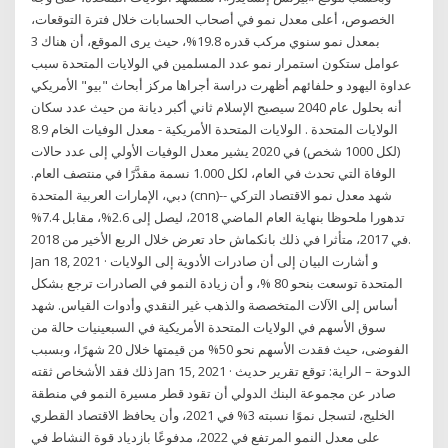
الخصوص، أعلى معدل نمو في أصحاب الحسابات خلال فترة التوقعات،
بمعدل نمو سنوي مركب قدره 19.8%، حيث يرى الموقع، أن هناك 3
عوامل ستكون استمرار نمو عدد المسلمين في الولايات المتحدة سبب
عداوة اليهود و حلفائهم أظهرت دراسة أجراها مركز أبحاث "بيو" الأمريكي
أنه بحلول عام 2040 سيصبح الإسلام ثاني أكبر ديانة من حيث عدد سكان
الولايات المتحدة . الولايات المتحدة الأمريكية - معدل الوفيات الخام 8.9
(لكل 1000 شخص) في 2020 يشير معدل الوفيات الأولي إلى عدد حالات
الوفاة التي تحدث في العام، لكل 1.000 نسمة مقدَّرًا في منتصف العام.
دبي، الإمارات العربية المتحدة (cnn)-- شهد معدل نمو الاقتصاد التركي
تدهورا ملحوظا بنهاية العام الماضي 2018، ليصل إلى 2.6%، مقابل 7.4%
في 2017، متأثرا في ذلك بانكماش حاد تعرض خلال الربع الأخير من 2018.
Jan 18, 2021 · و أشارت البيان إلى أن صادرات الأدوية إلى الولايات
المتحدة توسعت بنحو 80 %، و أن زيادة النمو في الصادرات ترجع بشكل
أساس إلى الآلات المتخصصة والذهب غير النقدي وأدوات القياس. شهد
سوق الأسهم في الولايات المتحدة الأمريكية في السبعينيات حالة من
الفوضى، حيث فقدت الأسهم نحو 50% من قيمتها خلال 20 شهرًا، وبسبب
ذلك فقد الأشخاص ثقته Jan 15, 2021 · الدوحة – الراية: توقع تقرير حديث
صادر عن مجموعة البنك الدولي أن تقود قطر مسيرة النمو في منطقة
الخليج، لتسجل نموًا نسبته 3% في 2021، وأن يحافظ الاقتصاد القطري
على معدل النمو المرتفع في 2022، مدفوعًا بازدياد قوة النشاط في