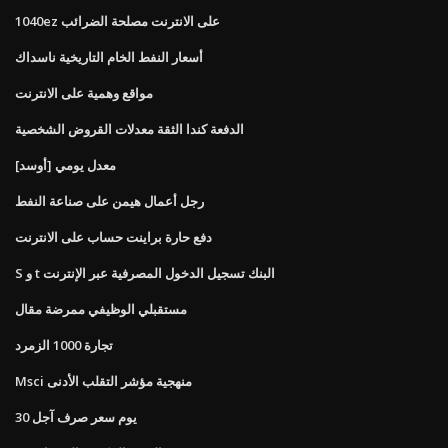
1040ez على الانترنت مصلحة الضرائب
أسعار النفط الخام التاريخية ناسداك
مواقع وهمية على الانترنت
الدفعة كندا الثقة معدلات القروض الشخصية
معدل يومي [أوسد]
رجل أعمال هيمن على صناعة النفط
دفع حارة براينت حساب على الانترنت
S و t البنك تسجيل الدخول المصرفية عبر الإنترنت
مستقبلي الوظيفي ممرضة مقال
تجارة 1000 الزمرد
Msci منهجية مؤشر التقلب الأدنى
30 يوم سعر صرف آجل