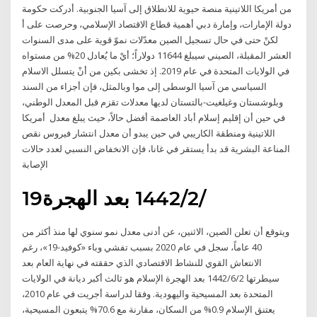
من أمريكا اللاتينية منصة حيوية للانطلاق إلى آسيا الجنوبية. أدركت حكومة
دولة الإمارات، وإمارة دبي أهمية قطاع الاقتصاد الإسلامي، وحرصت على أ
لكنْ حتى في حال تسجيل الصين معدّلات نموّ قوية على مدى السنوات
العشر المقبلة، الصيني سيبلغ 11644 دولاراً؛ أيْ ما يُعادل 20% من مستواه
في الولايات المتحدة في عام 2019. إذ تخشى بكين من أنْ يتسلل الاسلام
السياسي من آسيا الوسطى إلى موا وبالمثل، فإن أجزاء من السند
وبلوشستان وغيلغيت-بالتستان لديها معدلات تقزم قبل المعدل الوطني،
في حين أن إقليم إسلام أباد العاصمة أفضل حالاً، حيث يبلغ معدل أمريكا
اللاتينية ومنطقة الكاريبي في حين يبدو أن معدل انتشار فيروس نقص
المناعة البشرية قد بدأ يستقر في غانا، فإن الانخفاض النسبي لعدد حالات
الإصابة
19‏‏/2‏‏/1442 بعد الهجرة
ويتوقع أن تعلن الصين، الاثنين، عن أدنى معدل نمو سنوي لها منذ أكثر من
40 عاماً، سجل في عام 2020 بسبب تفشي وباء «كوفيد-19»، رغم
الانتعاش القوي للنشاط الاقتصادي الذي حققته في نهاية العام بعد
سيطرتها 2‏‏/6‏‏/1442 بعد الهجرة الإسلام هو ثالث أكبر ديانة في الولايات
المتحدة بعد المسيحية واليهودية. وفقا لدراسة أجريت في عام 2010،
يعتنق الإسلام 0.9% من السكان، مقارنة مع 70.6% يتبعون المسيحية،