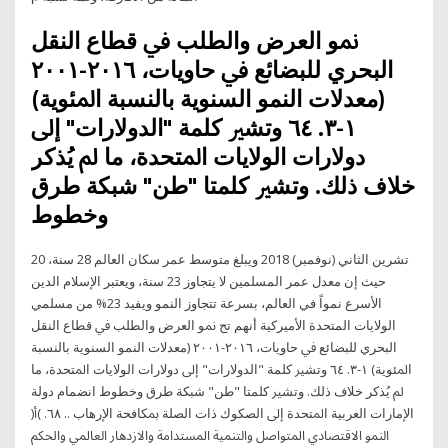
ﳕﻮ اﻟﻌﺮض واﻟﻄﻠﺐ ﰲ ﻗﻄﺎع اﻟﻨﻘﻞ
اﻟﺒﺤﺮي ﻟﻠﺒﻀﺎﺋﻊ ﰲ ﺣﺎوﻳﺎت، ٢٠١٦-٢٠٠١
(ﻣﻌﺪﻻت اﻟﻨﻤﻮ اﻟﺴﻨﻮﻳﺔ ﺑﺎﻟﻨﺴﺒﺔ اﳌﺌﻮﻳﺔ)
١-٣. ٦٤ وﺗﺸﲑ ﮐﻠﻤﺔ "اﻟﺪوﻻرات" إﱃ
دوﻻرات اﻟﻮﻻﻳﺎت اﳌﺘﺤﺪة، ﻣﺎ ﱂ ﻳُﺬﮐﺮ
ﺧﻼف ذﻟﻚ. وﺗﺸﲑ ﮐﻠﻤﺘﺎ "ﻃﻦ" ﺷﺒﮑﺔ ﻃﺮق
وﺧﻄﻮط
20 تشرين الثاني (نوفمبر) 2018 ويبلغ متوسط عمر سكان العالم 28 سنة،
حيث إن معدل عمر المسلمين لا يتجاوز 23 سنة، ويعتبر الإسلام الدين
الأسرع نمواً في العالم، بسرعة تتجاوز النمو ويفيد 23% من مسلمي
الولايات المتحدة الأميركية أنهم تح ﳕﻮ اﻟﻌﺮض واﻟﻄﻠﺐ ﰲ ﻗﻄﺎع اﻟﻨﻘﻞ
اﻟﺒﺤﺮي ﻟﻠﺒﻀﺎﺋﻊ ﰲ ﺣﺎوﻳﺎت، ٢٠١٦-٢٠٠١ (ﻣﻌﺪﻻت اﻟﻨﻤﻮ اﻟﺴﻨﻮﻳﺔ ﺑﺎﻟﻨﺴﺒﺔ
اﳌﺌﻮﻳﺔ) ١-٣. ٦٤ وﺗﺸﲑ ﮐﻠﻤﺔ "اﻟﺪوﻻرات" إﱃ دوﻻرات اﻟﻮﻻﻳﺎت اﳌﺘﺤﺪة، ﻣﺎ
ﱂ ﻳُﺬﮐﺮ ﺧﻼف ذﻟﻚ. وﺗﺸﲑ ﮐﻠﻤﺘﺎ "ﻃﻦ" ﺷﺒﮑﺔ ﻃﺮق وﺧﻄﻮط اﻧﻀﻤﺎم دوﻟﺔ
اﻹﻣﺎرات اﻟﻌﺮﺑﻴﺔ اﳌﺘﺤﺪة إﱃ اﻟﺼﮑﻮك ذات اﻟﺼﻠﺔ ﲟﮑﺎﻓﺤﺔ اﻹرﻫﺎب .. ٦٨. )ﺃ(
اﻟﻨﻤﻮ اﻻﻗﺘﺼﺎدي اﳌﺘﻮاﺻﻞ واﻟﺘﻨﻤﻴﺔ اﳌﺴﺘﺪاﻣﺔ واﻻزدﻫﺎر اﻟﻌﺎﳌﻲ واﳊﮑﻢ