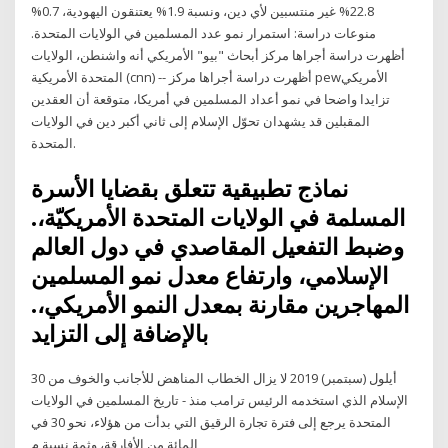
22.8% غير منتسبين لأي دين، ونسبة 1.9% يعتنقون اليهودية، 0.7%
منوعات دراسة: استمرار نمو عدد المسلمين في الولايات المتحدة.
أظهرت دراسة أجراها مركز أبحاث "بيو" الأمريكي أنه واشنطن، الولايات
المتحدة الأمريكية (cnn) -- أظهرت دراسة أجراها مركز pewالأمريكي
تزايدا واضحا في نمو أعداد المسلمين في أمريكا، متوقعة أن العقدين
المقبلين قد يشهدان تحوّل الإسلام إلى ثاني أكبر دين في الولايات
المتحدة.
ﻧﻤﺎﺫﺝ ﺗﻄﺒﻴﻘﻴﺔ ﺗﺘﻌﻠﻖ ﺑﻘﻀﺎﻳﺎ ﺍﻷﺳﺮﺓ
ﺍﻟﻤﺴﻠﻤﺔ ﻓﻲ ﺍﻟﻮﻻﻳﺎﺕ ﺍﻟﻤﺘﺤﺪﺓ ﺍﻷﻣﺮﻳﻜﻴّﺔ،.
ﻭﺿﺒﻂ ﺍﻟﺘﻔﻌﻴﻞ ﺍﻟﻤﻘﺎﺻﺪﻱ ﻓﻲ ﺩﻭﻝ ﺍﻟﻌﺎﻟﻢ
ﺍﻹﺳﻼﻣﻲ، ﻭﺍﺭﺗﻔﺎﻉ ﻣﻌﺪﻝ ﻧﻤﻮ ﺍﻟﻤﺴﻠﻤﻴﻦ
ﺍﻟﻤﻬﺎﺟﺮﻳﻦ ﻣﻘﺎﺭﻧﺔ ﺑﻤﻌﺪﻝ ﺍﻟﻨﻤﻮ ﺍﻷﻣﺮﻳﻜﻲ،.
ﺑﺎﻹﺿﺎﻓﺔ ﺇﻟﻰ ﺍﻟﺘﺰﺍﻳﺪ
30 أيلول (سبتمبر) 2019 لا يزال الخطاب المناهض للأجانب والخوف من
الإسلام الذي استخدمه الرئيس ترامب منذ - تاريخ المسلمين في الولايات
المتحدة يرجع إلى فترة تجارة الرقيق التي بدأت من هؤلاء، نحو 30 في
المائة من الأفارقة، وثمة نسبة م