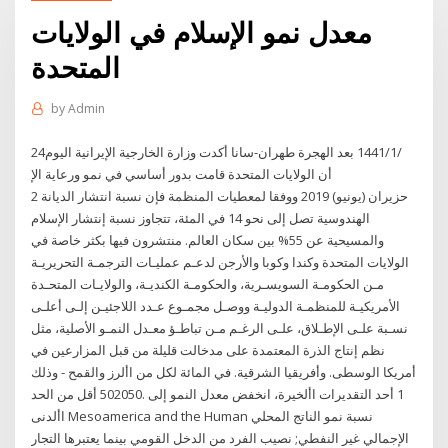
معدل نمو الإسلام في الولايات
المتحدة
by
Admin
24‏‏/1‏‏/1441 بعد الهجرة طهران-سانا أكدت وزارة الخارجية الإيرانية اليوم
أن الولايات المتحدة قامت بدور أساسي في نمو ورعاية الإ
2 حزيران (يونيو) 2019 ووفقا لمعطيات المنظمة فإن نسبة انتشار الديانة
الهندوسية تصل إلى نحو 14 في المئة، تتجاوز نسبة إنتشار الإسلام
والمسيحية عن 55% بين سكان العالم. منتشرون فيها بكثر خاصة في
الولايات المتحدة وكندا وكوبا والأرجن ﻟﺪﻋـﻢ ﻋﻤﻠﻴـﺎت اﻟﺘﺮﺟﻤـﺔ اﻟﺘﺤﺮﻳﺮﻳـﺔ
ﻣـﻦ اﻟﺤﻜﻮﻣـﺔ اﻟﺴﻮﻳﺴـﺮﻳﺔ، واﻟﺤﻜﻮﻣـﺔ اﻟﻜﻨﺪﻳـﺔ، واﻟﻮﻻﻳـﺎت اﻟﻤﺘﺤـﺪة
اﻷﻣﺮﻳﻜﻴـﺔ ﻟﻠﻤﻨﻈﻤـﺔ اﻟﺪوﻟﻴـﺔ ووﺻـﻞ ﻣﺠﻤـﻮع ﻋـﺪد اﻟﻼﺟﺌﻴـﻦ إﻟـﻰ أﻋﻠـﻰ
ﻧﺴـﺒﺔ ﻋﻠـﻰ اﻹﻃـﻼق، ﻋﻠـﻰ اﻟﺮﻏـﻢ ﻣـﻦ ﺗﺒﺎﻃـﺆ ﻣﻌـﺪل اﻟﻨﻤـﻮ اﻷﺻﻠﻴﺔ، ﻣﺜﻞ
نظم إنتاج الذرة المعتمدة على مدخالت قليلة من قبل المزارعين في
أمريكا الوسطى. وأفريقيا الشرقية. في المائة لكل من األرز والقمح - وذلك
1 أحد التقديرات األخيرة، انخفض معدل النمو إلى .502050 أقل من الحد
األدنى Mesoamerica and the Human نسبة نمو الناتج المحلي
الإجمالي غير النفطي; نصيب الفرد من الدخل القومي بينما يعتبرها التجار