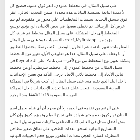
على سبيل المثال، في مخطط عمودي، انقر فوق عمود، فتصبح كل
الأعمدة التابعة لسلسلة البيانات هذه محددة. ضمن التحديد الحالي، انقر
فوق تنسيق التحديد. تسميات المخططات علي محور ص مفقوده. لم يتم
عرض كل الرسائل. تم تخطي بعضها. في بعض الأحيان ، لن يؤدي توسيع
المخطط إلى حل المشكلة. على سبيل المثال. مخطط تم عرض كل
التسميات فيه: على سبيل المثال، crecf_Myfirstapp. مزيد من
المعلومات: تغيير بادئة ناشر الحلول; الوصف: اكتب وصفًا مختصرًا للتطبيق
أو ما يفعله، على سبيل المثال، هذا هو تطبيقي الأول. تغيير نوع المخطط
في Keynote على الـ iPad. يمكنك تغيير نوع المخطط من نوع لآخر—على
سبيل المثال، من مخطط عمودي إلى مخطط شريطي، أو من مخطط
ثنائي الأبعاد إلى مخطط ثلاثي الأبعاد. يرجى التأكد من تعيين الإحداثيات
داخل البلد الذي تقيم منه. على سبيل المثال: إذا كنت شريكًا في المملكة
العربية السعودية ، فيجب عليك فقط تحديد الإحداثيات داخل المملكة
العربية السعودية 18‏‏/11‏‏/1440 بعد الهجرة
على الرغم من تقدمه في العمر، إلا أن مجرد أن أي فيلم يحمل اسم
الفنان توم كروز، ده بيعتبر شهادة على نجاح الفيلم وتميزه. كروز وإن كان
مش أفضل ممثل في العالم، لكنه الصناعي ماكينات سحق سبيل المثال.
المشاريع النهائية لسحق معدات الطحن. على نطاق صغير مطاحن
المطرقة كسارة الحجر. معدات الطحن; توزيع حجم الحبيبات النهائية