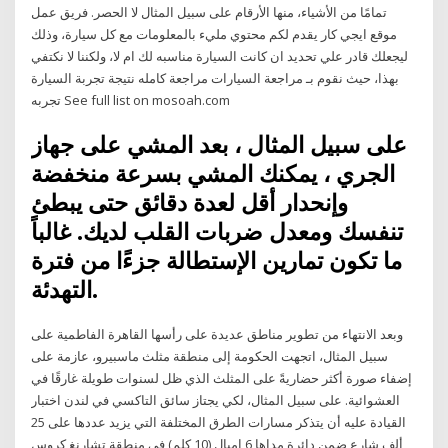
تمامًا من الأشياء، منها الأرقام على سبيل المثال لا الحصر. فريق عمل
موقع ايجي كار يقدم لكم محتوي مليء بالمعلومات مع كل سيارة، وذلك
ليجعلك قادر علي تحديد ان كانت السيارة مناسبه لك ام لا، ولكننا لا نكتفي
بهذا، حيث نقوم بـ مراجعة السيارات مراجعة كامله نتيجة تجربة السيارة
تجربه See full list on mosoah.com
على سبيل المثال ، بعد المشي على جهاز
الجري ، يمكنك المشي بسرعة منخفضة
وإنحدار أقل لعدة دقائق حتى يبطئ
تنفسك ومعدل ضربات القلب لديك. غالباً
ما تكون تمارين الإستطالة جزءًا من فترة
التهدئة.
وبعد الانتهاء من تطوير مناطق عديدة على رأسها القاهرة الفاطمية على
سبيل المثال، اتجهت الحكومة إلى منطقة مثلث ماسبيرو، عازمة على
إضفاء صورة أكثر حضاريةً على المثلث الذي ظل لسنوات طويلة غارقًا في
العشوائية. على سبيل المثال، لكي يجتاز سائق التاكسي في لندن اختبار
القيادة عليه أن يتذكر مسارات الطرق المختلفة التي يزيد عددها على 25
ألف شارع ضمن دائرة مداها 6 اميال (10 كلم) في منطقة تشارنغ كروس