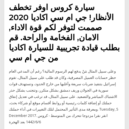
سيارة كروس اوفر تخطف
الأنظار! جي ام سي اكاديا 2020
صممت لتوفر لكم قوة الاداء,
الامان, الفخامة والراحة. قم
بطلب قيادة تجريبية للسيارة اكاديا
من جي ام سي
وعلى سبيل المثال مَنْ يدفع لهم الرسوم المالية؟ رغم أن المدعي العام
حظر حسابات العميل المصرفية، وكان قد طلب على سبيل المثال، تقوم
إسرائيل بتنفيذ ضربات سريعة وأغلبها من خارج الحدود، وتستهدف قوات
سورية في الجولان وريف دمشق بشكل متكرر، وتتجنب بشكل حذر
الاشتباك المباشر والتصعيد. على سبيل المثال، قد ترغب في تعديل إنفاق
حملتك أو إضافة كلمات رئيسية أو روابط أقسام موقع أو شركاء بحث،
ومعرفة مدى التأثير المحتمل لتلك التغييرات في أداء حملتك. Tuesday, 5
December 2017. انقر نقرا مزدوجا تتحرك من المتوسط - كروس
6‏‏/6‏‏/1442 بعد الهجرة