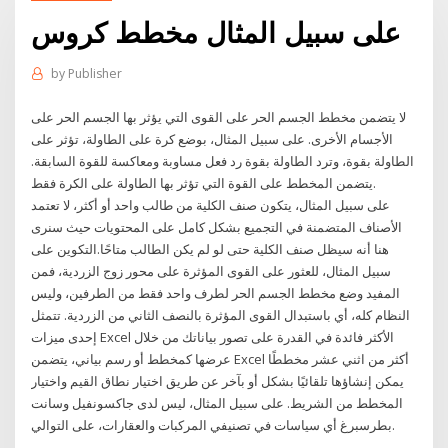
على سبيل المثال مخطط كروس
by
Publisher
لا يتضمن مخطط الجسم الحر على القوى التي يؤثر بها الجسم الحر على
الأجسام الأخرى. على سبيل المثال، بوضع كرة على الطاولة، تؤثر على
الطاولة بقوة، وترد الطاولة بقوة رد فعل مساوبة ومعاكسة للقوة السابقة.
يتضمن المخطط على القوة التي تؤثر بها الطاولة على الكرة فقط.
على سبيل المثال، يتكون صنف الكلية من طالب واحد أو أكثر، لا تعتمد
الأصناف المتضمنة في التجميع بشكل كامل على المحتويات حيث سنرى
هنا أنه سيظل صنف الكلية حتى لو لم يكن الطالب متاحًا.التكوين على
سبيل المثال، للعثور على القوى المؤثرة على محور زوج الزردية، فمن
المفيد وضع مخطط الجسم الحر لطرف واحد فقط من الطرفين، وليس
النظام كله، أي باستبدال القوى المؤثرة بالنصف الثاني من الزردية. تتمثل
إحدى ميزات Excel الأكثر فائدة في القدرة على تصور بياناتك من خلال
عرضها كمخطط أو رسم بياني، يتضمن Excel أكثر من اثني عشر مخططًا
يمكن إنشاؤها تلقائيًا بشكل أو بآخر عن طريق اختيار نطاق القيم واختيار
المخطط من الشريط. على سبيل المثال، ليس لدى جاكسونفيل وسانت
بطرسبرغ أي سياسات في تصنيفي المركبات والعقارات، على التوالي.