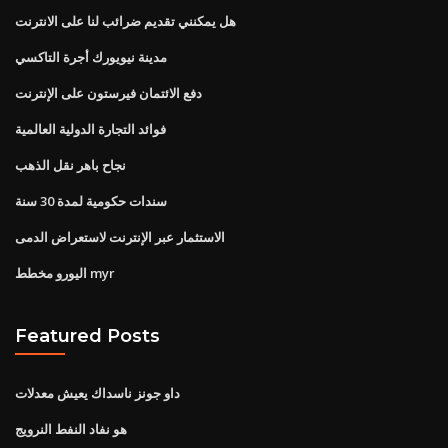
هل يمكنني تقديم ضرائب لنا على الانترنت
مدينة نيويورك أجرة التاكسي
دفع الائتمان فيرستون على الإنترنت
فوائد التجارة الدولية العالمية
نجاح باهر نقل الذهب
سندات حكومية لمدة 30 سنة
الاستثمار عبر الإنترنت لاستعراض الدمى
اليورو مخطط myr
Featured Posts
داو جونز ناسداك يعيش معدلات
هو نفاد النفط النرويج