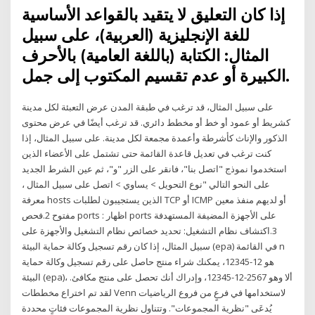
إذا كان التعليق لا يتقيد بالقواعد الأساسية
للغة الإنجليزية (العربية)، على سبيل
المثال: الكتابة (باللغة العامية) بالأحرف
الكبيرة أو عدم تقسيم المكتوب إلى جمل.
على سبيل المثال، قد ترغب في طبقة المدن عرض التعبئة لكل مدينة
كشريط أو عمود أو خط أو مخطط دائري. قد ترغب أيضًا في عرض محتوى
الذكور والإناث كأشرطة وأعمدة مجمعة لكل مدينة. على سبيل المثال، إذا
كنت ترغب في تعديل قاعدة القائمة حتى تشتمل على الأعضاء الذين
استخدموا نموذج "اتصل بنا"، فانقر على الزر "و"، ثم عين الشرط الجديد
على النحو التالي "نوع التحويل > يساوي > اتصل على سبيل المثال ،
معرفة hosts الذين يستجيبون لطلبات TCP أو ICMP أو لديهم منفذ معين
مفتوح 2.فحص ports : اظهار ports على الأجهزة المضيفة المستهدفة
3.اكتشاف نظام التشغيل: تحديد خصائص نظام التشغيل والأجهزة على
سبيل المثال، إذا كان رقم تسجيل وكالة حماية البيئة (epa) في القائمة n
هو 12-12345، يمكنك شراء منتج حاصل على رقم تسجيل وكالة حماية
البيئة (epa)، ألا وهو 2567-12-12345، وإدراك أنك تحصل على منتج مكافئ.
لقد تم اختراع مخططات Venn لاستخدامها في فرعٍ من فروع الرياضيات
يُدعَى "نظرية المجموعات". وتتناول نظرية المجموعات فئاتٍ محددة