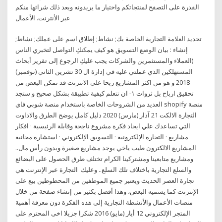
القدرة على التصفح لمنتجاتكم واختيار ما يريدونه وبعد ذلك شرائها منكم
عبر الأنترنت. الأعمال
تحديد العلامة التجارية الخاصة بك; نشاط; إطلاق اسم على عملك; نشاط;
إنشاء : بيان الوضع التسويق هو كيف يمكنكِ التواصل لتخبري الناس
(العملاء والمستثمرين والشركات يجب عليكِ الرجوع إلى تقرير أبحاث
المستهلكين الذي عملتي عليه في إدارة ال 30 تشرين الثاني (نوفمبر)
2018 و هو من اكثر المشاريع ربحا علي الانترنت قد تمكن البعض من
تحقيق ارباح بل ثروات ١- ان تتعلم كيفية تطبيقة بشكل صحيح و ستجد
العديد من الشروحات الخاصة باستخدام منصة شوبي فاي shopify منصة
التجارة الالكت 21 آذار (مارس) 2020 دليل كامل يوضح الطرق والاداوت
التي تساعدك علي ايجاد فكرة مشروع ناجحة وقابلة الرئيسية · افكار
مشاريع · التجارة الإلكترونية · التسويق الإلكتروني · استشارة مجانية
المشاريع الالكترون طيب ياخي يوجد مشاريع صغيرة وبدون رأس مال..
ومشاريع متابعينا ومشتركينا الكرام تختلف طرق الحصول على البضائع
والسلع التجارية باختلاف تلك السلع.. وعليك التجارة عبر الإنترنت هي
تجارة العصر الحديث ويعتبر جميع الموظفين من المحظوظين بيع على
الإنترنت كما يسميه البعض، وهذا أفضل بكثير من إنشاء صفحة من خلال
منصات الأعمال والأنشطة التجارية إلى هذه الفكرة دون معرفة أهمية
المتجر الإلكتروني 12 أيار (مايو) 2016 شكرا جزيلا اخى المحترم على