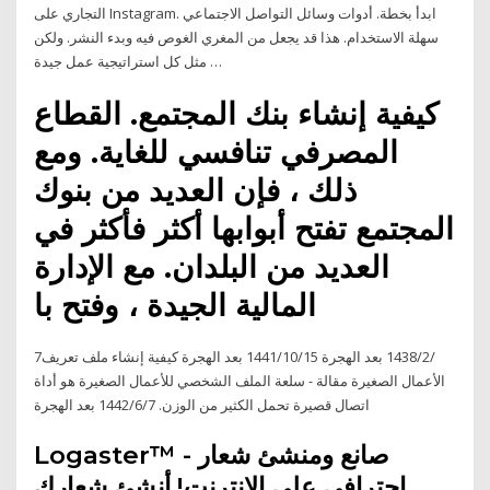
التجاري على Instagram. ابدأ بخطة. أدوات وسائل التواصل الاجتماعي
سهلة الاستخدام. هذا قد يجعل من المغري الغوص فيه وبدء النشر. ولكن
مثل كل استراتيجية عمل جيدة …
كيفية إنشاء بنك المجتمع. القطاع
المصرفي تنافسي للغاية. ومع
ذلك ، فإن العديد من بنوك
المجتمع تفتح أبوابها أكثر فأكثر في
العديد من البلدان. مع الإدارة
المالية الجيدة ، وفتح با
7‏‏/2‏‏/1438 بعد الهجرة 15‏‏/10‏‏/1441 بعد الهجرة كيفية إنشاء ملف تعريف
الأعمال الصغيرة مقالة - سلعة الملف الشخصي للأعمال الصغيرة هو أداة
اتصال قصيرة تحمل الكثير من الوزن. 7‏‏/6‏‏/1442 بعد الهجرة
Logaster™ - صانع ومنشئ شعار
احترافي على الانترنت! أنشئ شعارك