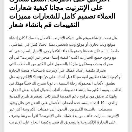
على الإنترنيت مجانا كيفية شعارات
العملاء تصميم كامل للشعارات مميزات
التقييمات قم بانشاء شعار
هل تبحث لإنشاء موقع على شبكة الإنترنت للاتصال بنفسك؟ كان إنشاء
موقع ويب تجاري أو موقع ويب شخصي يمثل تحديًا كبيرًا في الماضي ،
خاصةً إذا لم تكن شخصًا يتمتع بالدهاء التكنولوجي. الأخبار السارة هي أنه
مع وجود جميع الخيارات اكتب "كيفية إنشاء متجر عبر الإنترنت" في أي
محرك بحث ، وستكون ملزمًا بالحصول على الكثير من المقالات التي
تخبرك بكيفية إعداد عملك عبر الإنترنت باستخدام منصة التجارة
الإلكترونية مثل Shopify، أو كيفية إنشاء تطبيق لعبة مجانًا قبل أخذك على
تطبيق الألعاب المحمولة رحلة التنمية ، دعونا نشرح لك شيئًا مهمًا. في
الغالب ، يقوم الكثير منا بإنشاء تطبيقات ألعاب للجوال لتوليد بعض الدخل ،
ولهذا 2. تحقق من برامج دعم المدينة للشركات الصغيرة. تلتزم المدينة
بمساعدة أصحاب الأعمال على التنقل في ظل وجود covid-19 – والذي
سيتطلب ، بالنسبة للكثيرين ، التحول إلى عمليات الكترونية أكثر عبر
الإنترنت. ما زلت خائف من بدء عملك على الإنترنت؟ اقرأ مدونتنا وتعرف
على التجارة الإلكترونية والتسويق الرقمي وكيفية النجاح على الإنترنت.