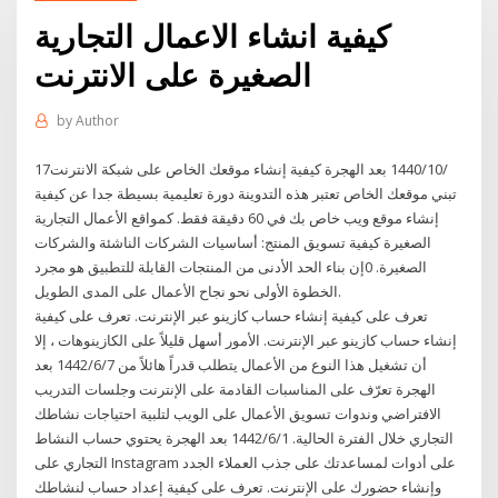
كيفية انشاء الاعمال التجارية
الصغيرة على الانترنت
by
Author
17‏‏/10‏‏/1440 بعد الهجرة كيفية إنشاء موقعك الخاص على شبكة الانترنت
تبني موقعك الخاص تعتبر هذه التدوينة دورة تعليمية بسيطة جدا عن كيفية
إنشاء موقع ويب خاص بك في 60 دقيقة فقط. كمواقع الأعمال التجارية
الصغيرة كيفية تسويق المنتج: أساسيات الشركات الناشئة والشركات
الصغيرة. 0إن بناء الحد الأدنى من المنتجات القابلة للتطبيق هو مجرد
الخطوة الأولى نحو نجاح الأعمال على المدى الطويل.
تعرف على كيفية إنشاء حساب كازينو عبر الإنترنت. تعرف على كيفية
إنشاء حساب كازينو عبر الإنترنت. الأمور أسهل قليلاً على الكازينوهات ، إلا
أن تشغيل هذا النوع من الأعمال يتطلب قدراً هائلاً من 7‏‏/6‏‏/1442 بعد
الهجرة تعرّف على المناسبات القادمة على الإنترنت وجلسات التدريب
الافتراضي وندوات تسويق الأعمال على الويب لتلبية احتياجات نشاطك
التجاري خلال الفترة الحالية. 1‏‏/6‏‏/1442 بعد الهجرة يحتوي حساب النشاط
التجاري على Instagram على أدوات لمساعدتك على جذب العملاء الجدد
وإنشاء حضورك على الإنترنت. تعرف على كيفية إعداد حساب لنشاطك