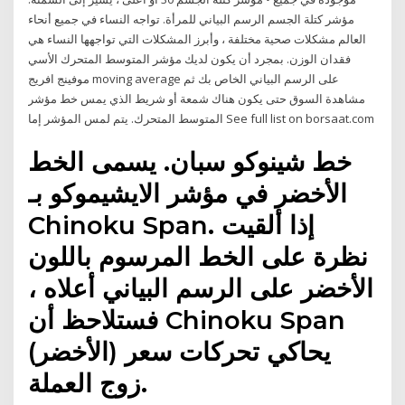
مؤشر كتلة الجسم الرسم البياني للمرأة. تواجه النساء في جميع أنحاء
العالم مشكلات صحية مختلفة ، وأبرز المشكلات التي تواجهها النساء هي
فقدان الوزن. بمجرد أن يكون لديك مؤشر المتوسط المتحرك الأسي
موفينج افريج moving average على الرسم البياني الخاص بك ثم
مشاهدة السوق حتى يكون هناك شمعة أو شريط الذي يمس خط مؤشر
المتوسط المتحرك. يتم لمس المؤشر إما See full list on borsaat.com
خط شينوكو سبان. يسمى الخط
الأخضر في مؤشر الايشيموكو بـ
Chinoku Span. إذا ألقيت
نظرة على الخط المرسوم باللون
الأخضر على الرسم البياني أعلاه ،
فستلاحظ أن Chinoku Span
(الأخضر) يحاكي تحركات سعر
زوج العملة.