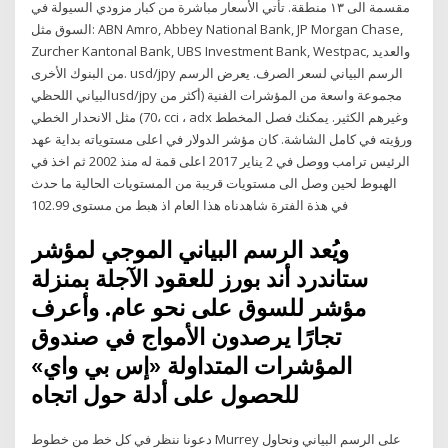
مقسمة الى ١٣ منطقة. تأتي الأسعار مباشرة من كبار مزودي السيولة في
السوق مثل: ABN Amro, Abbey National Bank, JP Morgan Chase,
Zurcher Kantonal Bank, UBS Investment Bank, Westpac, والعديد
من البنوك الأخرى. usd/jpy الرسم البياني لسعر الصرف. يعرض الرسم
البياني اللحظيusd/jpy مجموعة واسعة من المؤشرات الفنية (أكثر من
70) مثل الانحدار الخطي، cci ، adx وغيرهم الكثير. يمكنك فصل المخطط
ورؤيته في كامل الشاشة. كان مؤشر الدولار في اعلى مستوياته بداية عهد
الرئيس ترامب ووصل في 2 يناير 2017 اعلى قمة له منذ 2002 ثم اخذ في
الهبوط لحين وصل الى مستويات قريبة من المستويات الحالية ما حدث
في هذة الفترة شاهدناه هذا العام اذ هبط من مستوى 102.99
ويُعد الرسم البياني الموجي لمؤشر
ستاندرد أند بورز للعقود الآجلة بمنزلة
مؤشر للسوق على نحو عام. وأعرف
تجارًا يرصدون الأمواج في صندوق
المؤشرات المتداولة «إس بي واي»
للحصول على أدلة حول اتجاه
دعونا ننظر في كل خط من خطوط Murrey على الرسم البياني ونحاول