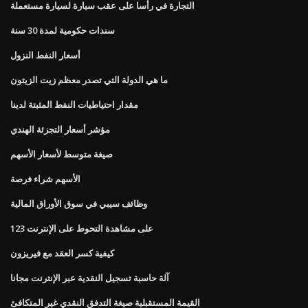
التجارة في رأسا على عقب سيارة لسيارة مستعملة
سندات حكومية لمدة 30 سنة
أسعار النفط النزول
ما هي الدولة التي تصدر معظم زيت الزيتون
مقدار احتياطيات النفط المثبتة لدينا
مؤشر أسعار التجزئة الهندي
صيغة متوسط ​​لأسعار الأسهم
الأسهم شراء فرصة
وظائف سيبي في سوق الأوراق المالية
على مشاهدة التحوط على الإنترنت 123
كيفية كسر العقد مع فيريزون
آلة حاسبة تسجيل النقدية عبر الإنترنت مجانا
القيمة المستقبلية صيغة التدفق النقدي غير المتكافئ