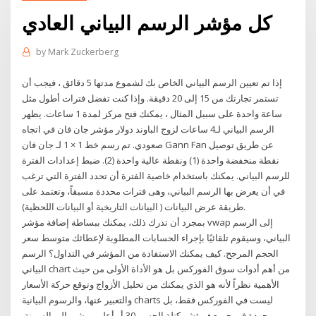
كل مؤشر الرسم البياني العادي
by
Mark Zuckerberg
إذا تم تعيين الرسم البياني الخاص بك لشموع مدتها 5 دقائق ، فيجب أن
تستمر تجارتك من 15 إلى 20 دقيقة. وإذا كنت تفضل فترات أطول مثل
ساعة واحدة على سبيل المثال ، يمكنك فتح مركز لمدة 1 ساعات. يظهر
الرسم البياني لـ4 ساعات لزوج الباوند دولار مؤشر جان فان في اتجاه
صعودي. تم رسم خط 1 × 1 لـ جان فان Gann Fan عن طريق توصيل
نقطة منخفضة واحدة (1) ونقطة عالية واحدة (2). ضبط إعدادات الفترة
للرسم البياني. يمكنك باستخدام خاصية الفترة أن تحدد الفترة التي ترغب
في أن يعرض بها الرسم البياني، وهى فترات محددة مسبقاً، وتعتمد على
طريقة عرض البيانات ( البيانات التاريخية أو البيانات اللحظية).
بمجرد أن تدرك ذلك، يمكنك ببساطة إضافة مؤشر vwap إلى الرسم
البياني، وسيقوم تلقائيًا بإجراء الحسابات المطلوبة لإعطائك متوسط سعر
الحجم المرجح. كيف يمكنك الاستفادة من المؤشر في التداول؟ الرسم
البياني chart من أهم أدوات سوق الفوركس بل هو الأداة الأولى من حيث
الأهمية نظراً لأنه هو الذي يمكنك من تحليل الأزواج وتوقع حركة الأسعار
والتعبير عنها، والرسوم البيانية charts ليست في الفوركس فقط، بل
موجودة في جميع • مؤشر كتلة الجسم 30 أو أعلى ، يشير إلى السمنة.