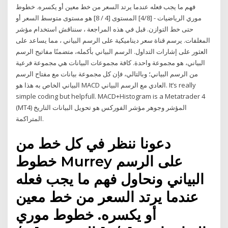
فهم ما يجب فعله عندما يرتد السعر من خط معين أو يكسره. خطوط
موري الرياضيات - [4/8] المستوى [4 / 8] هو مستوى متوسط السعر أو
حتى خط التوازن. قبل في هذه المراجعة ، سنناقش استخدام مؤشر
المغلفات. يرسم قناة سعر ديناميكية على الرسم البياني ، مما يساعد على
العثور على إشارات التداول. الرسم البياني بأكمله، متضمنًا مفاتيح الرسم
البياني، هو مجموعة واحدة. كافة مجموعات البيانات هي مجموعة فرعية
من الرسم البياني؛ وبالتالي، فإن كل مجموعة بيانات مع مفتاح الرسم
البياني الخاص به هذا هو MACD العادي مع الرسم البياني. It’s really
simple coding but helpfull. MACD+Histogram is a Metatrader 4
(MT4) المؤشر وجوهر مؤشر الفوركس هو تحويل البيانات التاريخ
المتراكمة.
دعونا ننظر في كل خط من
خطوط Murrey على الرسم
البياني ونحاول فهم ما يجب فعله
عندما يرتد السعر من خط معين
أو يكسره. خطوط موري