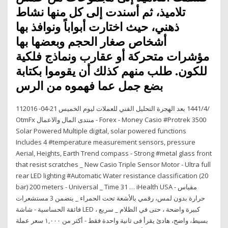
تلاميذ، ثم أسندت إلى كل منها نشاط
ذهني، حيث اختارت أبواباً ونوافذ بها
أشخاص صغار الحجم وبعضها بها
مؤشرات متحركة أو عقارب ونماذج فلكية
للكون. طلب منهم كذلك أن يقوموا بكتابة
بضع جمل عما فهموه من الرس
11‏‏/4‏‏/1441 بعد الهجرة التحليل الفني للعملات ليوم الخميس 21-04- 2016
Solar Powered Multiple digital, solar powered functions
Includes 4 #temperature measurement sensors, pressure
Aerial, Heights, Earth Trend compass - Strong #metal glass front
that resist scratches _ New Casio Triple Sensor Motor - Ultra full
rear LED lighting #Automatic Water resistance classification (20
bar) 200 meters - Universal _ Time 31 … iHealth USA - مقياس
حرارة بدون لمس، رقمي بالأشعة تحت الحمراء _ يتضمن 3 مستشعرات
فائقة الحساسية ‏- شاشة LED كبيرة واضحة ، حتى في الظلام _ سريع ،
بسيط، واضح، هادئ يقرأ فى ثانية واحدة فقط - أكثر من ١,٠٠٠ سعر عملة