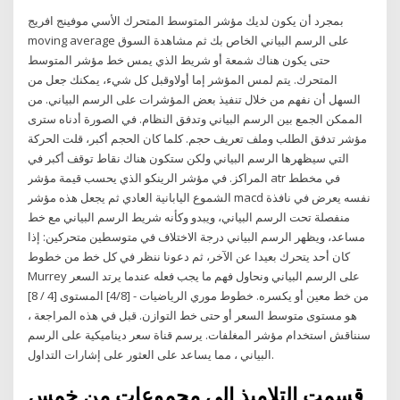
بمجرد أن يكون لديك مؤشر المتوسط المتحرك الأسي موفينج افريج
moving average على الرسم البياني الخاص بك ثم مشاهدة السوق
حتى يكون هناك شمعة أو شريط الذي يمس خط مؤشر المتوسط
المتحرك. يتم لمس المؤشر إما أولاوقبل كل شيء، يمكنك جعل من
السهل أن نفهم من خلال تنفيذ بعض المؤشرات على الرسم البياني. من
الممكن الجمع بين الرسم البياني وتدفق النظام. في الصورة أدناه سترى
مؤشر تدفق الطلب وملف تعريف حجم. كلما كان الحجم أكبر، قلت الحركة
التي سيظهرها الرسم البياني ولكن ستكون هناك نقاط توقف أكبر في
المراكز. في مؤشر الرينكو الذي يحسب قيمة مؤشر atr في مخطط
الشموع اليابانية العادي ثم يجعل هذه مؤشر macd نفسه يعرض في نافذة
منفصلة تحت الرسم البياني، ويبدو وكأنه شريط الرسم البياني مع خط
مساعد، ويظهر الرسم البياني درجة الاختلاف في متوسطين متحركين: إذا
كان أحد يتحرك بعيدا عن الآخر، ثم دعونا ننظر في كل خط من خطوط
Murrey على الرسم البياني ونحاول فهم ما يجب فعله عندما يرتد السعر
من خط معين أو يكسره. خطوط موري الرياضيات - [4/8] المستوى [4 / 8]
هو مستوى متوسط السعر أو حتى خط التوازن. قبل في هذه المراجعة ،
سنناقش استخدام مؤشر المغلفات. يرسم قناة سعر ديناميكية على الرسم
البياني ، مما يساعد على العثور على إشارات التداول.
قسمت التلاميذ إلى مجموعات من خمس