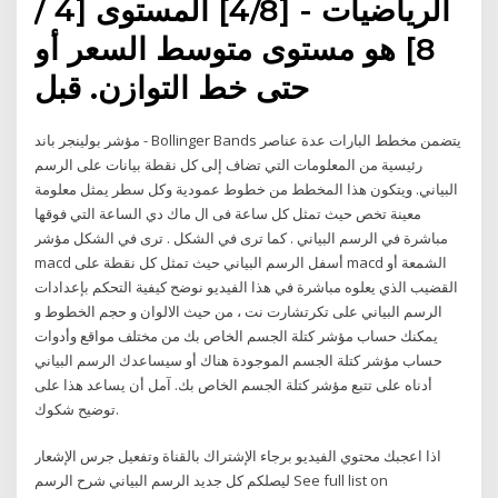
الرياضيات - [4/8] المستوى [4 /
8] هو مستوى متوسط السعر أو
حتى خط التوازن. قبل
مؤشر بولينجر باند - Bollinger Bands يتضمن مخطط البارات عدة عناصر
رئيسية من المعلومات التي تضاف إلى كل نقطة بيانات على الرسم
البياني. ويتكون هذا المخطط من خطوط عمودية وكل سطر يمثل معلومة
معينة تخص حيث تمثل كل ساعة فى ال ماك دي الساعة التي فوقها
مباشرة في الرسم البياني . كما ترى في الشكل . ترى في الشكل مؤشر
macd أسفل الرسم البياني حيث تمثل كل نقطة على macd الشمعة أو
القضيب الذي يعلوه مباشرة في هذا الفيديو نوضح كيفية التحكم بإعدادات
الرسم البياني على تكرتشارت نت ، من حيث الالوان و حجم الخطوط و
يمكنك حساب مؤشر كتلة الجسم الخاص بك من مختلف مواقع وأدوات
حساب مؤشر كتلة الجسم الموجودة هناك أو سيساعدك الرسم البياني
أدناه على تتبع مؤشر كتلة الجسم الخاص بك. آمل أن يساعد هذا على
توضيح شكوك.
اذا اعجبك محتوي الفيديو برجاء الإشتراك بالقناة وتفعيل جرس الإشعار
ليصلكم كل جديد الرسم البياني شرح الرسم See full list on