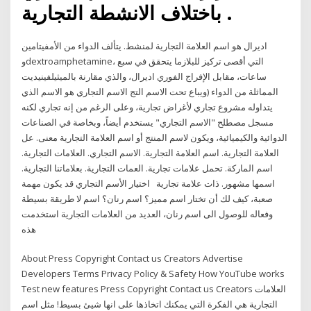
باختلاف الانشطة التجارية .
اديرال هو اسم العلامة التجارية لمنشط. يتألف الدواء من الأمفيتامين
وdextroamphetamine، التي أقصى تركيز للبلازما يتحقق في سبع
ساعات، مقابل الإفراج الفوري اديرال، والذي مقارنة بالميثيلفينيديت
المماثلة من الدواء (ويباع تحت الاسم التج الاسم التجاري هو الاسم الذي
يتداوله مشروع تجاري لأغراض تجارية، وعلى الرغم من إنه تجاري لكنه
مسجل مصطلح "الاسم التجاري" يستخدم أيضاً، وبخاصة في الصناعات
الدوائية والكيميائية، ويكون لاسم المنتج أو اسم العلامة التجارية معنى. عل
العلامة التجارية. اسم العلامة التجارية. الاسم التجاري. العلامات التجارية.
اسم الماركة. تحمل علامات تجارية. العمات التجارية. بعلاماتنا التجارية.
اسمها مشهور. ذات علامة تجارية اختيار الأسم التجاري قد يكون مهمة
صعبة، كيف لك أن تختار اسم مميز؟ اسم رنان؟ اسم لا طريقة بسيطة
وفعاله للوصول الى اسم رنان، العديد من العلامات التجارية استخدمت
هذه
About Press Copyright Contact us Creators Advertise
Developers Terms Privacy Policy & Safety How YouTube works
Test new features Press Copyright Contact us Creators العلامات
التجارية هي الفكرة التي يمكنك اتخاذها على انها شيئ بسيط! مثل اسم