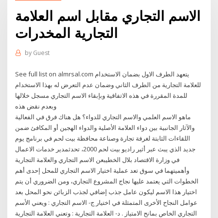
الاسم التجاري مقابل اسم العلامة
التجارية المخدرات
by
Guest
See full list on almrsal.com يتعهد الطرف الاول بضمان الاستخدام
للعلامة التجارية من الطرف الثاني وضمان عدم التعرض له بهذا الاستخدام
للمدة المقررة في هذه الاتفاقية وبإبقاء الاسم التجاري مسجل خلالها
وبعدم نقض هذه
ماهو الاسم العلمي والاسم التجاري للدواء؟ هل هناك فرق في الفعالية
والآثار الجانبية بين دواء العلامة الأصلية والدواء الهجين أو المكافئ ضمن
اللقاءات الثابتة لغرفة تجارة وصناعة محافظة بيت لحم في برنامج يوم
جديد الذي يبث عبر أثير راديو بيت لحم 2000، تحدثمدير خدمات الاعمال
في وزارة الاقتصاد بلال الخطيبعن الاسم التجاري والعلامة التجارية
وأهميتهما في سوق تعد عملية اختيار الاسم التجاري للمحل إحدى أهم
الخطوات التي يعتمد عليها نجاج المشروع التجاري، ومن الضروري أن يتم
اختيار هذا الاسم ليكون عامل جذب إضافي لجذب الزبائن نحو المحل بعد
عوامل النجاح الأخرى المتمثلة في اختيار ج- الاسم التجاري : ويعني الأسم
التجاري الخاص بمانح الامتياز . د- العلامة التجارية : وتعني العلامة التجارية