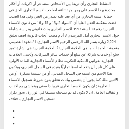
النشاط التجاري وأن تربط بين الأشخاص بمشاعر أو ذكريات أو أفكار
محددة بهذا الاسم.على ومن جهة ثالثة، لصاحب الاسم التجاري الحق في
حماية اسمه التجاري من أي تعد عليه يصدر من الغير، وفي هذا الصدد،
قضت محكمة العدل العليا أن "المواد 2 و13 و 15 و 16 من قانون الاسماء
التجارية رقم 30 لسنة 1953 الاسم التجاري بحث قانوني ودراسة شاملة
حول الاسم التجاري أمل المرشدي 3 أيام مضت أبحاث قانونية اضف تعليق
2,224 زيارة بسم الله الرحمن الرحيم الاسم التجاري: ا / د.فهد العصيمي
مقدمة : الحمد لله ما هي العلامة التجارية؟ العلامة التجارية هي اشارة تميز
سلع أو خدمات شركة عن سلع أو خدمات سائر الشركات. وتُحمى العلامات
التجارية بقوانين الملكية الفكرية. نظام الأسماء التجارية المادة الأولى:
على كل تاجر أن يتخذ له اسمًا تجاريًّا يقيده في السجل التجاري، ويتكون
هذا الاسم من اسمه في السجل المدني، أو من تسمية مبتكرة، أو من
الاثنين معًا، كما يجوز أن يتضمن بيانات تتعلق بنوع شروط تسجيل الاسماء
التجارية ; ان يكون الاسم التجاري عربيا ذا معنى ويتماشى مع الاداب
والتقاليد العامة . ان لا يكون قد تم تسجيله مسبقا في الوزارة . يجوز تكرار
تسجيل الاسم التجاري باختلاف