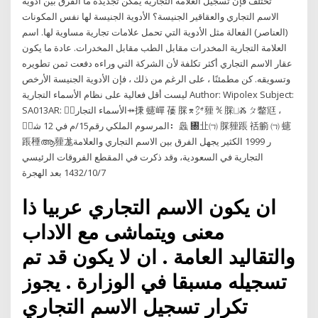
تختلف فإن تسجيل العلامة التجارية يمكن تجديده ما الفرق بين أدوية
الاسم التجاري والعقاقير الجنيسة؟ الأدوية الجنيسة لها نفس المكونات
(العناصر) الفعالة مثل الأدوية التي تحمل علامات تجارية مساوية لها. اسم
العلامة التجارية المخدرات مقابل الطب مقابل المخدرات. عادة ما يكون
عقار الاسم التجاري أكثر تكلفة لأن الشركة التي وراءه دفعت ثمن تطويره
وتسويقه. كن مطمئنًا ، على الرغم من ذلك ، فإن الأدوية الجنيسة الأرخص
ليست أقل فعالية على نظام الأسماء التجارية Author: Wipolex Subject:
SA013AR: الأسماء التجاريٜ⤀㨀 䘆㠆 䔀 䐆⌆㌆䔆 ℀ 䐆⨆Ⰶ ㄆ䨆尩 ،
المرسوم الملكي رقم15/م في 12 شعٜ⠆ 䘀 ㄀㐀㈀ 䐆䔆䠆 䄆䈀 ㈀ 䘆
䠆䅜ആ䔆尨ر 1999 الكثير يجهل الفرق بين الاسم التجاري والعلامة
التجارية في السعودية، وقد ذكرت في المقطع الفروقات الرئيسي
7‏‏/10‏‏/1432 بعد الهجرة
ان يكون الاسم التجاري عربيا ذا
معنى ويتماشى مع الاداب
والتقاليد العامة . ان لا يكون قد تم
تسجيله مسبقا في الوزارة . يجوز
تكرار تسجيل الاسم التجاري