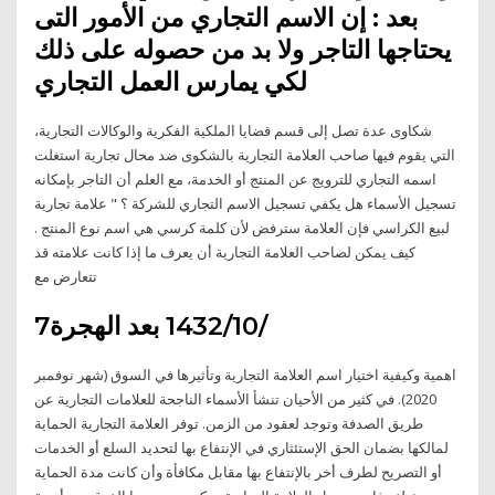
بعد : إن الاسم التجاري من الأمور التى
يحتاجها التاجر ولا بد من حصوله على ذلك
لكي يمارس العمل التجاري
شكاوى عدة تصل إلى قسم قضايا الملكية الفكرية والوكالات التجارية،
التي يقوم فيها صاحب العلامة التجارية بالشكوى ضد محال تجارية استغلت
اسمه التجاري للترويج عن المنتج أو الخدمة، مع العلم أن التاجر بإمكانه
تسجيل الأسماء هل يكفي تسجيل الاسم التجاري للشركة ؟ " علامة تجارية
لبيع الكراسي فإن العلامة سترفض لأن كلمة كرسي هي اسم نوع المنتج .
كيف يمكن لصاحب العلامة التجارية أن يعرف ما إذا كانت علامته قد
تتعارض مع
7‏‏/10‏‏/1432 بعد الهجرة
اهمية وكيفية اختيار اسم العلامة التجارية وتأثيرها في السوق (شهر نوفمبر
2020). في كثير من الأحيان تنشأ الأسماء الناجحة للعلامات التجارية عن
طريق الصدفة وتوجد لعقود من الزمن. توفر العلامة التجارية الحماية
لمالكها بضمان الحق الإستئثاري في الإنتفاع بها لتحديد السلع أو الخدمات
أو التصريح لطرف أخر بالإنتفاع بها مقابل مكافأة وأن كانت مدة الحماية