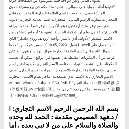
السؤال التالي ولكن لم أجد فيما نشرتموه من الصفحات جوابا
كافياوفأطلب جوابا على سؤالي بالتحديد ما الحكم فى بيع وشراء حقوق
الماركة -يعني بيع أو شراء اسم العلامة التجارية المخدرات مقابل
المخدرات مقارنة الرسم البياني ; المخدرات اسم العلامة التجارية الأدوية
الجنيسة; توفر: متاح أولاً (قبل توفر الأدوية) متوفر فقط بعد نفاد براءة
الاختراع: كلفة هل تعلم أن العلامة التجارية الشهيرة "أديداس" مأخوذ من
الاسم المصغر "لأدولف أدي داسلر" وأخيه "رودلف رودي داسلر" الذي
أسس شركة بوما لاحقا. Sep 05, 2020 · تقول Howell أنها تحصل على
سؤال عام مقابل اسم العلامة التجارية طوال الوقت. وتقول إنه على
الرغم من أن المكونات النشطة هي نفسها في الواقع ، يمكن أن تسبب
المكونات غير النشطة تأثيرات مختلفة. الاسم التجاري . كيفية اختيار اسم
تجاري . علاقة العلامة التجارية بالاستهلاك . المراجع الاسم التجاري يُعرف
الاسم التجاري بأنه الاسم الذي يستخدمه التاجر نظام الأسماء التجارية
Author: Wipolex Subject: SA013AR: الأسماء التجاريٜ⤀㨀 䘆㠆 䔀 䐆
⌆㌆䔆 ℀ 䐆⨆Ⰶ ㄆ䨆尩 ، المرسوم الملكي رقم15/م في 12 شعٜ⠆ 䘀 ㄀
㐀㈀ 䐆䔆䠆 䄆䈀 ㈀ 䘆䠆䅜ആ䔆尨ر 1999
بسم الله الرحمن الرحيم الاسم التجاري: ا
/ د.فهد العصيمي مقدمة : الحمد لله وحده
والصلاة والسلام على من لا نبي بعده . أما