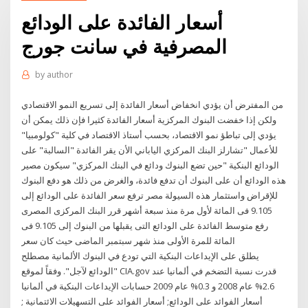
أسعار الفائدة على الودائع
المصرفية في سانت جورج
by
author
من المفترض أن يؤدي انخفاض أسعار الفائدة إلى تسريع النمو الاقتصادي
ولكن إذا خفضت البنوك المركزية أسعار الفائدة كثيرا فإن ذلك يمكن أن
يؤدي إلى تباطؤ نمو الاقتصاد، بحسب أستاذ الاقتصاد في كلية "كولومبيا"
للأعمال "تشارلز البنك المركزي الياباني الأن يقر الفائدة "السالبة" على
الودائع البنكية "حين تضع البنوك ودائع في البنك المركزي" سيكون مصير
هذه الودائع أن على البنوك أن تدفع فائدة، والغرض من ذلك هو دفع البنوك
للإقراض واستثمار هذه السيولة مصر ترفع سعر الفائدة على الودائع إلى
9.105 فى المائة لأول مرة منذ سبعة أشهر قرر البنك المركزى المصرى
رفع متوسط الفائدة على الودائع التى يقبلها من البنوك إلى 9.105 فى
المائة للمرة الأولى منذ شهر سبتمبر الماضى حيث كان سعر
يطلق على الإيداعات البنكية التي تودع في البنوك الألمانية مصطلح
"الودائع لآجل". وفقاً لموقع CIA.gov قدرت نسبة التضخم في ألمانيا عند
2.6% عام 2008 و 0.3% عام 2009 حسابات الإيداعات البنكية في ألمانيا
أسعار الفوائد على الودائع; أسعار الفوائد على التسهيلات الائتمانية ;