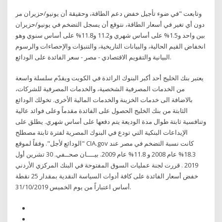
وتابعت "في ضوء تأجيل خفض دعم الطاقة، وحقيقة أن يونيو/حزيران مر
دون أي تغير في أسعار الطاقة، نتوقع أن يسجل التضخم في يونيو/حزيران
بين واحد و1.5% على أساس شهري و11.2 و11.8% على أساس سنوي وهو
انخفاض القيم الحالية، والبيانات التاريخية، والتنبؤات والإحصاءات والرسوم
البيانية والتقويم الاقتصادي - مصر - سعر الفائدة على الودائع.
يعتبر بنك الخليج أحد أكبر البنوك الرائدة في الكويت ويقدّم سلسلة واسعة
من الخدمات المصرفية الشخصية، والخدمات المصرفية للشركات،
بالاضافة الى خدمات الخزينة والخدمات المالية الأخرى. تخولك الودائع
الثابتة من بنك الخليج الحصول على الفائدة مقدماً وعلى فوائد عالية
وتنافسية ثابتة طوال مدة الوديعة يتم دفعها على أساس شهري. يطلق على
الإيداعات البنكية التي تودع في البنوك المصرية لفترة ثابتة مصطلح
"الودائع لأجل". وفقاً لموقع CIA.gov كانت نسبة التضخم في مصر عند
18.3% عام 2008 و 11.8% عام 2009. بيــــان صحــفي. 30 تشرين أول
2019 . قررت لجنة عمليات السوق المفتوحة في البنك المركزي الأردني
خفض أسعار الفائدة على كافة أدوات السياسة النقدية بمقدار 25 نقطة
أساس اعتباراً من يوم الخميس 31/10/2019.