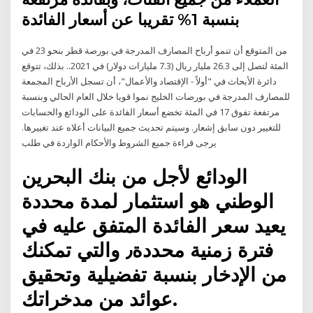
بنسبة 1% تقريبا عن أسعار الفائدة
من المتوقع أن تنمو أرباح المصارف المدرجة في بورصة قطر بنحو 23 في
المئة لتصل إلى 26.3 مليار ريال (7.3 مليارات دولار) في 2021.. بذلك، تتوقع
دائرة الأبحاث في "أولاً - الإقتصاد والأعمال"، أن تسجل الأرباح المجمعة
للمصارف المدرجة في بورصات الخليج نموا قويا خلال العام الحالي وبنسبة
مرتفعة تفوق 17 في المئة تخضع أسعار الفائدة على الودائع والحسابات
للتغيير دون سابق إشعار. وسيتم تحديث جميع البيانات أعلاه عند تغييرها.
يرجى قراءة جميع الشروط والأحكام الواردة في طلب
الودائع لأجل من بنك البحرين
الوطني هو استثمار لمدة محددة
يعيد سعر الفائدة المتفق عليه في
فترة زمنية محددة٫ والتي تمكنك
من الإدخار بنسبة تفضيلية وتحقيق
عوائد من مدخراتك.