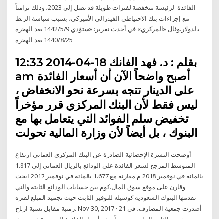
الفائدة الرئيسة منخفضة لفترات طويلة قد تصل إلى 2023، وذلك تزامناً
مع إجراءات بنك الاحتياطي الفيدرالي الأميركي، بسبب سياسة الربط
بالدولار.وقال «المركزي» في أحدث تقرير: «ستؤدي 9‏‏/5‏‏/1442 بعد الهجرة
25‏‏/8‏‏/1440 بعد الهجرة
بقلم : د. فهد الفانك 18-04-2014 12:33
am أصبح واضحاً الآن أن أسعار الفائدة
على الدينار تتجه بسرعة نحو الانخفاض ،
ليس فقط لأن البنك المركزي قرر مؤخراً
تخفيض سلم الفوائد التي يتعامل بها مع
البنوك ، بل أيضاً لأن وزارة المالية تحولت
أوضحت النشرة الإحصائية الصادرة عن البنك المركزي العماني ارتفاع
المتوسط المرجح لسعر الفائدة على الودائع بالريال العماني إلى 1.817
بالمائة في نوفمبر 2018 م مقارنة مع 1.677 بالمائة في نوفمبر 2017 ابحث
وقارن على موقع سوق المال.كوم بين حسابات الودائع الثابتة والتي
تقدمها البنوك السعودية كوسيلة للتوفير الثابت حيث تجميد المبلغ لفترة
زمنية مقابل نسبة ارباح. Nov 30, 2017 · أصدرت جمعية المصارف، في 21
تشرين الثاني الجاري، تعميماً يرفع أسعار الفائدة المرجعية في سوق