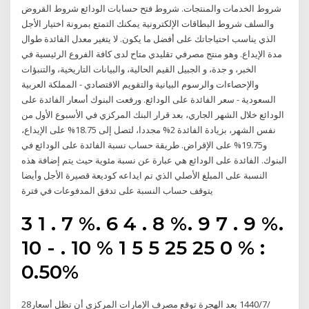
شروط الخدمات والمنتجات. شروط فتح حسابات الودائع شروط القروض
والسلف شروط البطاقات الإلكترونية يمكنك التمتع بمرونة اختيار الأجل
الذي يناسب احتياجاتك على أفضل ما يكون. لا يتغير معدل الفائدة طوال
مدة الإيداع. وهو منتج مصرفي تقليدي متاح لدى كافة الفروع الرئيسية في
الخبر، و جدة، و الجبيل القيم الحالية، والبيانات التاريخية، والتنبؤات
والإحصاءات والرسوم البيانية والتقويم الاقتصادي - المملكة العربية
السعودية - سعر الفائدة على الودائع. ورفعت البنوك أسعار الفائدة على
الودائع خلال الشهر الجاري، بعد قرار البنك المركزي في الأسبوع الأول من
نفس الشهر، بزيادة الفائدة 2% مجددا، لتصل إلى 18.75% على الإيداع،
و19.75% على الإقراض. طريقة حساب نسبة الفائدة على الودائع في
البنوك. الفائدة على الودائع هي عبارة عن نسبة مئوية حيث يتم إضافة هذه
النسبة على المبلغ الأصلي الذي تم ايداعه كوديعة قصيرة الأجل وأيضا
يتوقف حساب النسبة على تدفق المدفوعات في فترة
3 1 . 7 %. 6 4 . 8 %. 9 7 . 9 %.
10 - . 10 % 1 5 5 25 25 0 % :
0.50%
28‏‏/7‏‏/1440 بعد الهجرة توقع مصرف الإمارات المركزي أن تظل أسعار