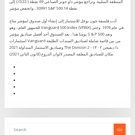
المنطقة السلبية. وتراجع مؤشر داو جونز الصناعي 69 نقطة (-0.22٪) إلى
30991 ، وانخفض مؤشر S&P 500 14 نقطة
أدت فلسفة جون بوغل للاستثمار إلى إنشاء أول صندوق لمؤشر متاح
للجمهور العام ، وهو Vanguard 500 Index (VFINX) في عام 1976. وحتى
يومنا هذا ، يعد الصندوق أحد أفضل صناديق مؤشر S & P 500 وتعد
استثمارات Vanguard من بين قائمة شاملة لصناديق السندات الطليعة
وصناديق الاستثمار المتداولة 2021 The Division 2 - ذا ديفيجن ٢ - ١٣
مكان للصناديق المعلقه المصدر لالوان الدروع (كانون الثاني 2021).
Go