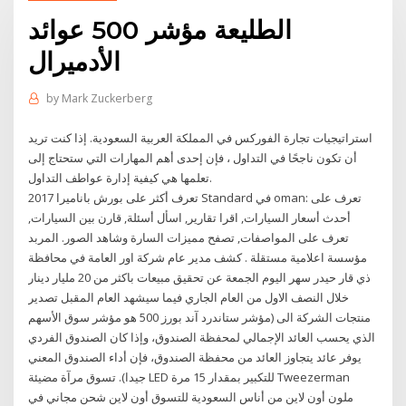
الطليعة مؤشر 500 عوائد
الأدميرال
by
Mark Zuckerberg
استراتيجيات تجارة الفوركس في المملكة العربية السعودية. إذا كنت تريد
أن تكون ناجحًا في التداول ، فإن إحدى أهم المهارات التي ستحتاج إلى
تعلمها هي كيفية إدارة عواطف التداول.
تعرف أكثر على بورش باناميرا 2017 Standard في oman: تعرف على
أحدث أسعار السيارات, اقرا تقارير, اسأل أسئلة, قارن بين السيارات,
تعرف على المواصفات, تصفح مميزات السارة وشاهد الصور. المربد
مؤسسة اعلامية مستقلة . كشف مدير عام شركة اور العامة في محافظة
ذي قار حيدر سهر اليوم الجمعة عن تحقيق مبيعات باكثر من 20 مليار دينار
خلال النصف الاول من العام الجاري فيما سيشهد العام المقبل تصدير
منتجات الشركة الى (مؤشر ستاندرد آند بورز 500 هو مؤشر سوق الأسهم
الذي يحسب العائد الإجمالي لمحفظة الصندوق، وإذا كان الصندوق الفردي
يوفر عائد يتجاوز العائد من محفظة الصندوق، فإن أداء الصندوق المعني
جيدا). تسوق مرآة مضيئة LED للتكبير بمقدار 15 مرة Tweezerman
ملون أون لاين من أناس السعودية للتسوق أون لاين شحن مجاني في