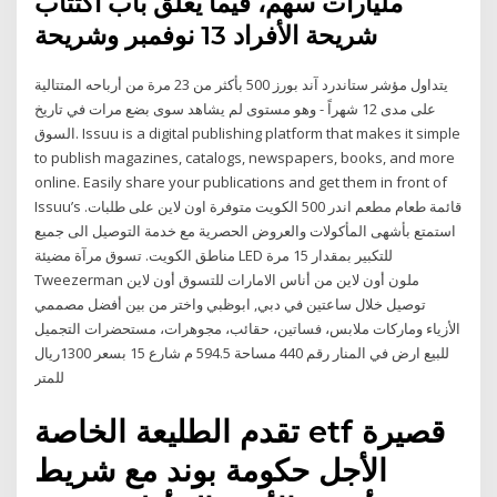
مليارات سهم، فيما يغلق باب اكتتاب
شريحة الأفراد 13 نوفمبر وشريحة
يتداول مؤشر ستاندرد آند بورز 500 بأكثر من 23 مرة من أرباحه المتتالية
على مدى 12 شهراً - وهو مستوى لم يشاهد سوى بضع مرات في تاريخ
السوق. Issuu is a digital publishing platform that makes it simple
to publish magazines, catalogs, newspapers, books, and more
online. Easily share your publications and get them in front of
Issuu’s قائمة طعام مطعم اندر 500 الكويت متوفرة اون لاين على طلبات.
استمتع بأشهى المأكولات والعروض الحصرية مع خدمة التوصيل الى جميع
مناطق الكويت. تسوق مرآة مضيئة LED للتكبير بمقدار 15 مرة
Tweezerman ملون أون لاين من أناس الامارات للتسوق أون لاين
توصيل خلال ساعتين في دبي, ابوظبي واختر من بين أفضل مصممي
الأزياء وماركات ملابس، فساتين، حقائب، مجوهرات، مستحضرات التجميل
للبيع ارض في المنار رقم 440 مساحة 594.5 م شارع 15 بسعر 1300ريال
للمتر
تقدم الطليعة الخاصة etf قصيرة
الأجل حكومة بوند مع شريط