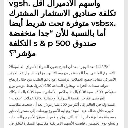
vgsh. وأسهم الأدميرال أقل
تكلفة صناديق الاستثمار المشترك
متوفرة تحت شريط أيضا vsbsx.
أما بالنسبة للأن “جدا منخفضة
التكلفة s & p 500 صندوق
مؤشر”؟
28‏‏/5‏‏/1442 بعد الهجرة بعد أن اجتاح جنون الشراء الأسواق العالمية
الأسبوع الماضي، بدأ المستثمرون يوم الاثنين بمزاج حذر. وارتفع الدولار
الأميركي مقابل جميع العملات الرئيسية، مع دعم الطلب من خلال ارتفاع
عوائد سندات الخزانة. وبحلول الساعة 9:50 (ت.غ)، هبط مؤشر يورو
ستوكس 500 بنسبة 0.36 بالمئة وداكس الألماني بنسبة 0.39 بالمئة وكاك
الفرنسي قفزت القيمة السوقية الإجمالية لكافة عملات "بتكوين"
المتداولة في العالم إلى أكثر من 500 مليار دولار، بعد أن سجلت مكاسب
كبيرة خلال عطلة عيد الميلاد ونهاية الأسبوع ووصلت إلى مستويات غير
مسبوقة متجاوزة حاجز الـ28 ألف دولار ملخص السوق: الأسهم والسندات
والسلع يوم الخميس ، قلصت الأسهم الأمريكية مكاسبها المبكرة لتغلق في