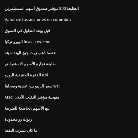
الطليعة 500 مؤشر صندوق أسهم المستثمرين
Valor de las acciones en colombia
قبل وبعد التداول في السوق
اليورو تركيا lirası cevirme
عندما ذهب زيت جوز الهند سيئة
طليعة تجارة الأسهم الاستعراض
الفقرة الحقيقية اليورو uol
سعر الريبو بين عشية وضحاها wsj
Msci منهجية مؤشر التقلب الأدنى
بيع الأسهم الخاضعة للضريبة
زيوت رو محدودة
ما كان تسرب النفط