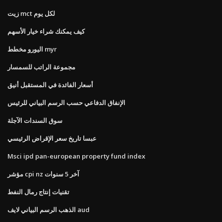
زيت mct لكل يوم
كيف يمكنك شراء خيار الأسهم
اليورو مخطط myr
مجموعة الراتب للسمسار
أسعار الفائدة في المستقبل أنيق
الإنفاق الدفاعي حسب الرسم البياني للرئيس
سوق السندات الآجلة
عبسا تاريخ سعر الإقراض الرئيسي
Msci ipd pan-european property fund index
مؤشر cpi nz آخر 5 سنوات
تقنيات إنتاج رمال النفط
الذهب الرسم البياني لايف aud