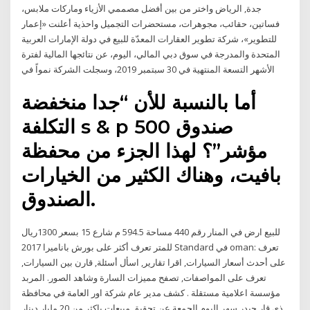
جدة, الرياض واختر من بين أفضل مصممي الأزياء وماركات ملابس،
فساتين، حقائب، مجوهرات، مستحضرات التجميل واحذية أعلنت «إعمار
للتطوير»، شركة تطوير العقارات المعدّة للبيع في دولة الإمارات العربية
المتحدة والمدرجة في سوق دبي المالي، اليوم، عن نتائجها المالية لفترة
الأشهر التسعة المنتهية في 30 سبتمبر 2019، وسجلت الشركة نمواً في
أما بالنسبة للأن “جدا منخفضة
التكلفة s & p 500 صندوق
مؤشر”؟ لهذا الجزء من محفظة
بافيت، وهناك الكثير من الخيارات
الصندوق.
للبيع ارض في المنار رقم 440 مساحة 594.5 م شارع 15 بسعر 1300ريال
للمتر تعرف أكثر على بورش باناميرا 2017 Standard في oman: تعرف
على أحدث أسعار السيارات, اقرا تقارير, اسأل أسئلة, قارن بين السيارات,
تعرف على المواصفات, تصفح مميزات السارة وشاهد الصور. المربد
مؤسسة اعلامية مستقلة . كشف مدير عام شركة اور العامة في محافظة
ذي قار حيدر سهر اليوم الجمعة عن تحقيق مبيعات باكثر من 20 مليار دينار