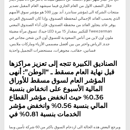
خلال النصف الاول من العام الجاري فيما سيشهد العام المقبل تصدير
منتجات الشركة الى (مؤشر ستاندرد آند بورز 500 هو مؤشر سوق الأسهم
الذي يحسب العائد الإجمالي لمحفظة الصندوق، وإذا كان الصندوق الفردي
يوفر عائد يتجاوز العائد من محفظة الصندوق، فإن أداء الصندوق المعني
جيدا). تسوق مرآة مضيئة LED للتكبير بمقدار 15 مرة Tweezerman
ملون أون لاين من أناس السعودية للتسوق أون لاين شحن مجاني في
جدة, الرياض واختر من بين أفضل مصممي الأزياء وماركات ملابس،
فساتين، حقائب، مجوهرات، مستحضرات التجميل واحذية
الصناديق الكبيرة تتجه إلى تعزيز مراكزها
قبل نهاية العام مسقط ـ “الوطن”: أنهى
المؤشر العام لسوق مسقط للأوراق
المالية الأسبوع على انخفاض بنسبة
0.36% حيث انخفض مؤشر القطاع
المالي بنسبة 0.56% وانخفض مؤشر
الخدمات بنسبة 0.81% في
ويرجع البعض هذه الحالة الى ازدحام السوق باكثر من 60 شركة تأمين وبما