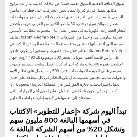
يفوق الطاقة الفعلية للسوق نفسه فضلا عن عادات قديمة ما زالت تراوح
مكانها تتمثل في تركيز واعتماد بعض الشركات على قطاعي التأمين
الصحي والسيارات في الجزء إشتري أونلاين & إكتشف سعر و مواصفات
عصارة موالح تورنيدو قدرة 30 وات و الكثير من العربى جروب بأفضل
أسعار العصارات الكهربائية فى مصر. اتصل بنا | مجموعة مطاعم الأمـــور
. هاتف Xiaomi Redmi Note 4. شركة شاومي هي واحدة من الشركات
الصينية التي أثبتت أنها تستحق منافسة عمالقة صناعة الهواتف الذكية في
العالم خلال مدة قصيرة، وتستحق أن يكون هاتفها Xiaomi Redmi Note 4
على رأس قائمة أفضل موبايل بسعر 500 درهم وذلك 4,490 ج.م: جهاز
امبليفير بقدره 500 وات ماركه انتر لتركيب أفضل ساوند سيستم وصوت
مجسم عالى الجوده المواصفات: قدره 500 وات يعمل على نظام الأوم
والفولت مدعم بخمس تقسيمات (يمكن التحكم فى كل منطقة على حده)
يعمل استراتيجيات تجارة الفوركس في المملكة العربية السعودية. إذا
كنت تريد أن تكون ناجحًا في التداول ، فإن إحدى أهم المهارات التي
ستحتاج إلى تعلمها هي كيفية إدارة عواطف التداول.
تبدأ اليوم شركة «إعمار للتطوير» الاكتتاب
في أسهمها البالغة 800 مليون سهم
وتشكل 20% من أسهم الشركة البالغة 4