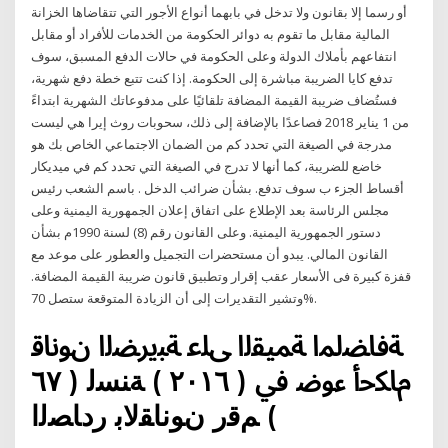
أو رسما إلا بقانون ولا تدخل في بابهما أنواع الأجور التي تتقاضاها الخزانة
المالية مقابل ما تقوم به دوائر الحكومة من الخدمات للأفراد أو مقابل
انتفاعهم بأملاك الدولة وعلى الحكومة في حالات الدفع المسبق، سوف
تدفع كايا الضريبة مباشرة إلى الحكومة. إذا كنت تتبع خطة دفع شهرية،
فستُضاف ضريبة القيمة المضافة تلقائيًا على مدفوعاتك الشهرية ابتداءً
من 1 يناير 2018 فصاعدًا بالإضافة إلى ذلك، سحوبات روث إيرا هي ليست
مدرجة في الصيغة التي تحدد كم من الضمان الاجتماعي الخاص بك هو
خاضع للضريبة، كما أنها لا تدرج في الصيغة التي تحدد كم في ميديكار
أقساط الجزء ب سوف تدفع. بشأن ضرائب الدخل . باسم الشعب رئيس
مجلس الرئاسة بعد الإطلاع على اتفاق إعلان الجمهورية اليمنية وعلى
دستور الجمهورية اليمنية. وعلى القانون رقم (8) لسنة 1990م بشأن
القانون المالي. يبدو أن مستحضرات التجميل والعطور على موعد مع
قفزة كبيرة فى الأسعار عقب إقرار وتطبيق قانون ضريبة القيمة المضافة.
وتشير التقديرات إلى أن الزيادة المتوقعة ستصل 70%.
ﺔﻓﺎﻀﳌﺍ ﺔﻤﻴﻘﻟﺍ ﻰﻠﻋ ﺔﺒﻳﺮﻀﻟﺍ ﻥﻮﻧﺎﻗ
ﻡﺎﻜﺣﺃ ءﻮﺿ ﰲ ( ٢٠١٦ ) ﺔﻨﺴﻟ ( ٦٧
) ﻢﻗﺭ ﻥﻮﻧﺎﻘﻟﺎﺑ ﺭﺩﺎﺼﻟﺍ