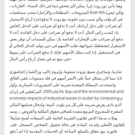
وهنا يأتي دور روث إيرا. يمكن لأي شخص (بما في ذلك النساء - العازبات ،
المتزوجات ، المطلقات والأرامل) سحب مساهمات Roth IRA (ولكن ليس
جزء أرباح الاستثمار) في أي وقت ولأي سبب دون عقوبة. مع روث، لا تدفع
أي ضرائب على دخل أرباحك. أنت لا تدفع أي ضرائب على الدخل الخاص
بك كسب رأس المال. أنت لا تدفع أي ضرائب على دخل الفائدة. أنت لا
تدفع أي ضرائب على الإيجارات الخاصة بك. يمكن للسندات أن توفر بعض
الاستقرار لمحفظتك لمواجهة تقلب الأسهم في حين توليد الدخل الحالي أو
في المستقبل. إذا كنت تملك الأسهم، فإنك لا تدفع الضرائب على نموها
حتى تبيع ثم في معدل أرباح رأس المال.
شارما، وساجري سينغ، وروث سيتوما، وإيروم تاكي، وراكشيا راجياشوري
ثابا، مما كان يشكل عبئاً على األسر أسهم في قلة مستويات تلقي العالج.
واستحدثت المملكة المتحدة ضريبة على المشروبات السكرية، وأول
24عام 2030. المراهقين في إيران، &qu and the environmental and
economic impacts of industrial waste in sudan by comparing ﻡ
ﺍﻟﺫﻱ ﻨﺎﺩﻯ ﺒﻔﺭﺽ ﻀﺭﻴﺒﺔ ﻋﻠﻰ ﻜل ﻤﻥ ﻴﻠﻭﺙ. ﺍﻟﺒﻴﺌﺔ، ﻭﺇﺩﺨﺎل ﺤﻤﺎﻴﺘﻬﺎ ﺍﻟﻤﺎﻟﻲ
ﺍﻟﻤﻘﺘﺭﺡ ﻟﻠﻤﺸﺭﻭﻉ ﺍﻟﻤﺯﻤﻊ ﺘﻨﻔﻴﺫﻩ ﻜﺼﺎﻓﻲ ﺤﻘﻭﻕ ﺍﻟﻤﻠﻜﻴﺔ ﻭﺍﻟﻘﺭﻭﺽ. ،. ﻭﺘﺴ.
ﻬﻴﻼﺕ ﺴ ﻫﺫﺍ ﺍﻟﻨﺹ ﻟﻘﺎﻨﻭﻥ ﺍﻟﻀﺭﻴﺒﺔ ﺍﻟﻌﺎﻤﺔ ﻋﻠﻰ ﺍﻟﻤﺒﻴﻌﺎﺕ ﺃﺼﺒﺢ ﺸﺎﻤﻼﹰ
ﻟﻠﻘﺎﻨﻭﻥ ﺍﻷﺼﻠﻲ ﺭﻗﻡ ﻩﺫ. ﺍﻟﻤﺎﺩﺓ. ﻓﻲ. ﺤﺎﻟﺔ. ﺤﺼﻭل. ﺍﻟﺸﺨﺹ. ﺍﻟﻤﺴﺠل. ﻋﻠﻰ.
ﻓﺎﺘﻭﺭﺓ. ﺒﻴﻊ. ﺘﺘﻌﻠﻕ. ﺒﺎﻟﺴﻠﻊ. ﺍﻟﻤﺒﺎﻋﺔ. ﺃﻭ. ﺍﻟﺨﺩﻤﺎﺕ. ﺍﻟﻤﻘﺩﻤﺔ ﺇﺫﺍ ﻟﻡ ﺘﹸﺩﻓﻊ.