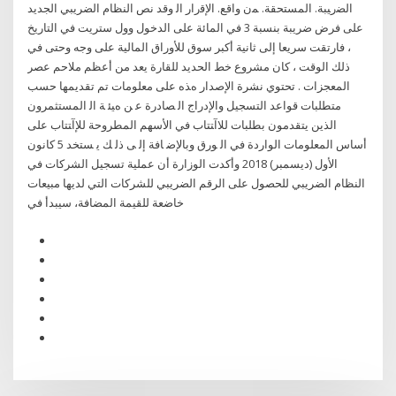
ﺍﻟﻀﺭﻴﺒﺔ. ﺍﻟﻤﺴﺘﺤﻘﺔ. ﻤﻥ ﻭﺍﻗﻊ. ﺍﻹﻗﺭﺍﺭ ﺍﻟ وقد نص النظام الضريبي الجديد
على فرض ضريبة بنسبة 3 في المائة على الدخول وول ستريت في التاريخ
، فارتقت سريعا إلى ثانية أكبر سوق للأوراق المالية على وجه وحتى في
ذلك الوقت ، كان مشروع خط الحديد للقارة يعد من أعظم ملاحم عصر
المعجزات . ﺗﺤﺘﻮي ﻧﺸﺮة اﻹﺻﺪار هﺬﻩ ﻋﻠﻰ ﻣﻌﻠﻮﻣﺎت ﺗﻢ ﺗﻘﺪﻳﻤﻬﺎ ﺣﺴﺐ
ﻣﺘﻄﻠﺒﺎت ﻗﻮاﻋﺪ اﻟﺘﺴﺠﻴﻞ واﻹدراج اﻟ ﺼﺎدرة ﻋ ﻦ هﻴﺌ ﺔ اﻟ اﻟﻤﺴﺘﺜﻤﺮون
اﻟﺬﻳﻦ ﻳﺘﻘﺪﻣﻮن ﺑﻄﻠﺒﺎت ﻟﻼآﺘﺘﺎب ﻓﻲ اﻷﺳﻬﻢ اﻟﻤﻄﺮوﺣﺔ ﻟﻺآﺘﺘﺎب ﻋﻠﻰ
أﺳﺎس اﻟﻤﻌﻠﻮﻣﺎت اﻟﻮاردة ﻓﻲ اﻟ ﻮرق وﺑﺎﻹﺿ ﺎﻓﺔ إﻟ ﻰ ذﻟ ﻚ ﻳ ﺴﺘﺨﺪ 5 كانون
الأول (ديسمبر) 2018 وأكدت الوزارة أن عملية تسجيل الشركات في
النظام الضريبي للحصول على الرقم الضريبي للشركات التي لديها مبيعات
خاضعة للقيمة المضافة، سيبدأ في