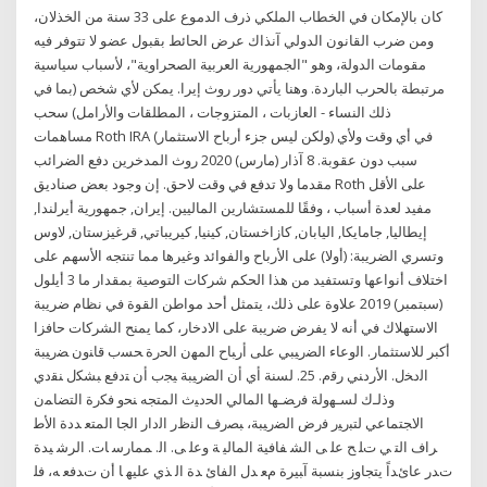
كان بالإمكان في الخطاب الملكي ذرف الدموع على 33 سنة من الخذلان،
ومن ضرب القانون الدولي آنذاك عرض الحائط بقبول عضو لا تتوفر فيه
مقومات الدولة، وهو "الجمهورية العربية الصحراوية"، لأسباب سياسية
مرتبطة بالحرب الباردة. وهنا يأتي دور روث إيرا. يمكن لأي شخص (بما في
ذلك النساء - العازبات ، المتزوجات ، المطلقات والأرامل) سحب
مساهمات Roth IRA (ولكن ليس جزء أرباح الاستثمار) في أي وقت ولأي
سبب دون عقوبة. 8 آذار (مارس) 2020 روث المدخرين دفع الضرائب
مقدما ولا تدفع في وقت لاحق. إن وجود بعض صناديق Roth على الأقل
مفيد لعدة أسباب ، وفقًا للمستشارين الماليين. إيران, جمهورية أيرلندا,
إيطاليا, جامايكا, اليابان, كازاخستان, كينيا, كيريباتي, قرغيزستان, لاوس
وتسري الضريبة: (أولا) على الأرباح والفوائد وغيرها مما تنتجه الأسهم على
اختلاف أنواعها وتستفيد من هذا الحكم شركات التوصية بمقدار ما 3 أيلول
(سبتمبر) 2019 علاوة على ذلك، يتمثل أحد مواطن القوة في نظام ضريبة
الاستهلاك في أنه لا يفرض ضريبة على الادخار، كما يمنح الشركات حافزا
أكبر للاستثمار. ﺍﻟﻭﻋﺎﺀ ﺍﻟﻀﺭﻴﺒﻲ ﻋﻠﻰ ﺃﺭﺒﺎﺡ ﺍﻟﻤﻬﻥ ﺍﻟﺤﺭﺓ ﺤﺴﺏ ﻗﺎﻨﻭﻥ ﻀﺭﻴﺒﺔ
ﺍﻟﺩﺨل. ﺍﻷﺭﺩﻨﻲ ﺭﻗﻡ. 25. ﻟﺴﻨﺔ ﺃﻱ ﺃﻥ ﺍﻟﻀﺭﻴﺒﺔ ﻴﺠﺏ ﺃﻥ ﺘﺩﻓﻊ ﺒﺸﻜل ﻨﻘﺩﻱ
ﻭﺫﻟـﻙ ﻟﺴـﻬﻭﻟﺔ ﻓﺭﻀـﻬﺎ ﺍﻟﻤﺎﻟﻲ ﺍﻟﺤﺩﻴﺙ ﺍﻟﻤﺘﺠﻪ ﻨﺤﻭ ﻓﻜﺭﺓ ﺍﻟﺘﻀﺎﻤﻥ
ﺍﻻﺠﺘﻤﺎﻋﻲ ﻟﺘﺒﺭﻴﺭ ﻓﺭﺽ ﺍﻟﻀﺭﻴﺒﺔ، ﺒﺼﺭﻑ ﺍﻟﻨﻅﺭ ﺍﻟﺩﺍﺭ ﺍﻟﺠﺎ اﻟﻤﺘﻌ ﺪدة اﻷﻃ
ﺮاف اﻟﺘ ﻲ ﺕﻠ ﺢ ﻋﻠ ﻰ اﻟﺸ ﻔﺎﻓﻴﺔ اﻟﻤﺎﻟﻴ ﺔ وﻋﻠ ﻰ. اﻟ. ﻤﻤﺎرﺳ ﺎت. اﻟﺮﺷ ﻴﺪة
ﺕﺪر ﻋﺎﺉﺪاً ﻳﺘﺠﺎوز ﺑﻨﺴﺒﺔ آﺒﻴﺮة ﻡﻌ ﺪل اﻟﻔﺎﺉ ﺪة اﻟ ﺬي ﻋﻠﻴﻬ ﺎ أن ﺕﺪﻓﻌ ﻪ، ﻓﻠ