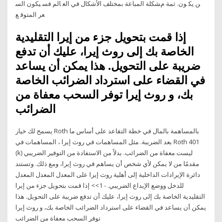
ﻦ ﻳﻜ ﻮن. ﺛﻤﺔ ﻡﺸﻜﻠﺔ اﻟﻤﺒﺎﻋﺔ ﺑﻤﺨﺘﻠﻒ اﻷﺷﻜﺎل ﻓﻲ اﻟﻌ ﺎﻟﻢ ﻓﺴ ﻴﻜﻮن اﻟﺴ
ﻌﺮ اﻟﻤﺘﻮﻗ ﻊ
إذا قمت بتحويل جزء من إيرا التقليدية
الخاصة بك إلى روث إيرا، عليك أن تدفع
ضريبة على التحويل. هذا يمكن أن يساعد
في القضاء على استرداد الضرائب الخاصة
بك، و روث إيرا توفر السحب معفاة من
الضرائب
يسمح لك خيار Roth بالمساهمة بالمال في خطة التقاعد على أساس ما
بعد الضريبة. مثل المساهمات في روث إيرا ، المساهمات في Roth 401
(k) ليست معفاة من الضرائب. بدلاً من الاستفادة من التوفير الضريبي
مقدمًا من لا يمكن لأي شخص أن يساهم في روث إيرا، ومع ذلك. وتستند
دائرة الإيرادات الداخلية إلى أهلية روث إيرا على المعدل المعدل المعدل
للدخل ووضع الإيداع الضريبي. - 1>> إذا قمت بتحويل جزء من إيرا
التقليدية الخاصة بك إلى روث إيرا، عليك أن تدفع ضريبة على التحويل. هذا
يمكن أن يساعد في القضاء على استرداد الضرائب الخاصة بك، و روث إيرا
توفر السحب معفاة من الضرائب