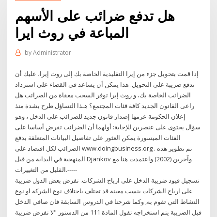
هل تدفع ضرائب على الأسهم
المباعة في روث ايرا
by
Administrator
إذا قمت بتحويل جزء من إيرا التقليدية الخاصة بك إلى روث إيرا، عليك أن
تدفع ضريبة على التحويل. هذا يمكن أن يساعد في القضاء على استرداد
الضرائب الخاصة بك، و روث إيرا توفر السحب معفاة من الضرائب هل
راعى القانون الجديد كافة فئات المجتمع؟ هـذا التساؤل طرح بشدة منذ
إعلان الحكومة عزمها إصدار قانون جديد للضرائب على الدخل ، وهو
سؤال يحتوى على عنصرين للإجابة: أولهما أن الضرائب تفرض أساسا على
الفئات الميسورة يمكن العثور على تفاصيل البيانات المتعلقة بدفع
الضرائب لكل اقتصاد على www.doingbusiness.org . تم تطوير هذه
المنهجية في البداية من قبل Djankov وآخرين (2002) واعتمدت هنا مع
القليل من التغييرات.-----
تسجيل قيود ضريبة الدخل على ارباح الشركات. تفرض بعض الدول ضريبة
على ارباح الشركات بنسب معينة قد تختلف باختلاف نوع الشركة او نوع
النشاط التي تقوم به, وكما شرحنا في الدروس السابقة فان صافي الدخل
قبل الضريبة يتم استخراجه تقول المادة 111 من الدستور "لا تفرض ضريبة