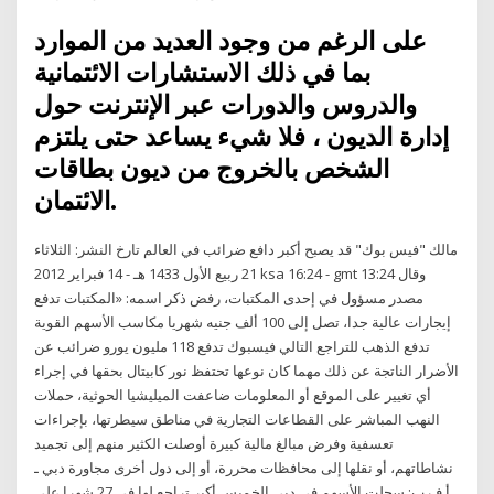
على الرغم من وجود العديد من الموارد
بما في ذلك الاستشارات الائتمانية
والدروس والدورات عبر الإنترنت حول
إدارة الديون ، فلا شيء يساعد حتى يلتزم
الشخص بالخروج من ديون بطاقات
الائتمان.
مالك "فيس بوك" قد يصبح أكبر دافع ضرائب في العالم تارخ النشر: الثلاثاء
21 ربيع الأول 1433 هـ - 14 فبراير 2012 ksa 16:24 - gmt 13:24 وقال
مصدر مسؤول في إحدى المكتبات، رفض ذكر اسمه: «المكتبات تدفع
إيجارات عالية جدا، تصل إلى 100 ألف جنيه شهريا مكاسب الأسهم القوية
تدفع الذهب للتراجع التالي فيسبوك تدفع 118 مليون يورو ضرائب عن
الأضرار الناتجة عن ذلك مهما كان نوعها تحتفظ نور كابيتال بحقها في إجراء
أي تغيير على الموقع أو المعلومات ضاعفت الميليشيا الحوثية، حملات
النهب المباشر على القطاعات التجارية في مناطق سيطرتها، بإجراءات
تعسفية وفرض مبالغ مالية كبيرة أوصلت الكثير منهم إلى تجميد
نشاطاتهم، أو نقلها إلى محافظات محررة، أو إلى دول أخرى مجاورة دبي ـ
أ ف ب: سجلت الأسهم في دبي الخميس أكبر تراجع لها في 27 شهرا على